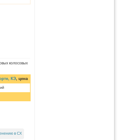
овых колосовых
орте, КЭ
, цена
ний
енению в СХ