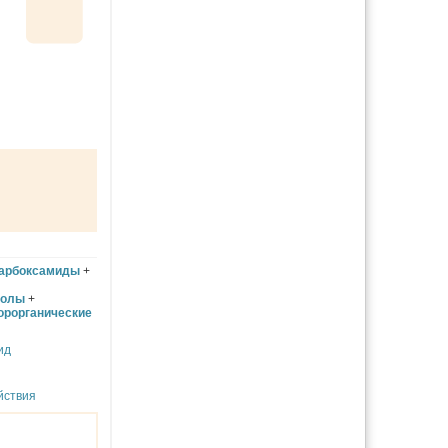
карбоксамиды
+
золы
+
орорганические
ид
йствия