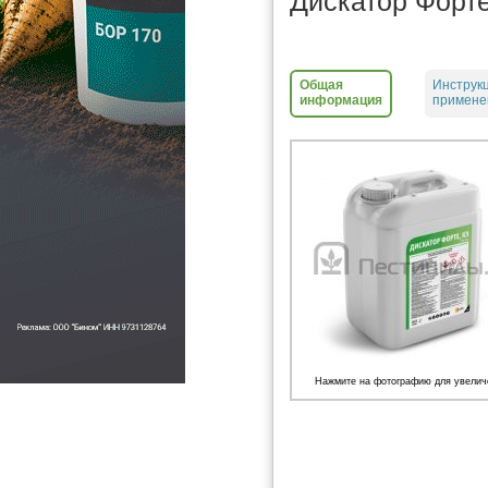
Дискатор Форт
Общая
Инструк
информация
примене
Нажмите на фотографию для увелич