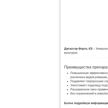
Дискатор Форте, КЭ
– Уникальн
культурах.
Преимущества препара
Повышенная эффективность
различных видов ромашки, 
Подавляет переросшие со
Уничтожает падалицу подс
Расширенное окно примене
Без ограничений в севообо
Более подробную информацию 