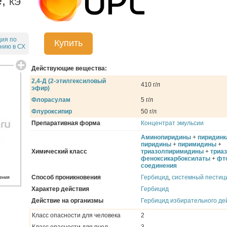
е,
КЭ
ция по
Купить
нию в СХ
Действующие вещества:
2,4-Д (2-этилгексиловый
410 г/л
эфир)
Флорасулам
5 г/л
Флуроксипир
50 г/л
Препаративная форма
Концентрат эмульсии
Аминопиридины
+
пиридин
пиридины
+
пиримидины
+
Химический класс
триазолпиримидины
+
триа
феноксикарбоксилаты
+
фт
соединения
Способ проникновения
Гербицид
,
системный пестиц
ения
Характер действия
Гербицид
Действие на организмы
Гербицид избирательного де
Класс опасности для человека
2
Класс опасности для пчел
3