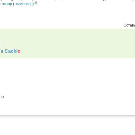
[3]
стоспор
(
телиоспор
)
.
Оставь
d
та
Cackl
e
:41