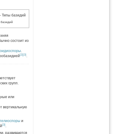
 базидий
рхняя
бычно состоит из
зидиоспоры
.
[2]
[3]
еробазидией
.
ветствует
ких групп.
дные или
т вертикальную
телиоспоры
и
[3]
ий
.
ии, развиваются