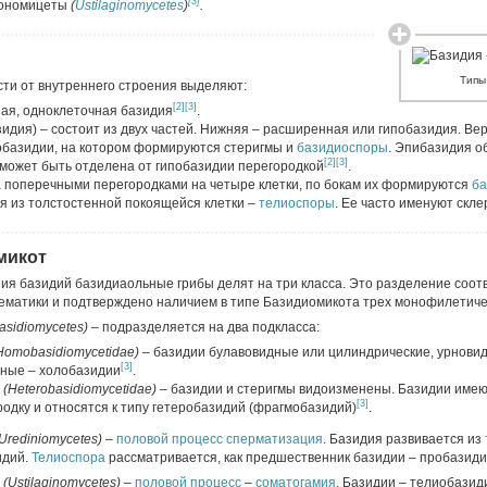
[3]
гономицеты
(
Ustilaginomycetes
)
.
Типы
сти от внутреннего строения выделяют:
[2]
[3]
ая, одноклеточная базидия
.
идия) – состоит из двух частей. Нижняя – расширенная или гипобазидия. Ве
побазидии, на котором формируются стеригмы и
базидиоспоры
. Эпибазидия о
[2]
[3]
 может быть отделена от гипобазидии перегородкой
.
 поперечными перегородками на четыре клетки, по бокам их формируются
ба
 из толстостенной покоящейся клетки –
телиоспоры
. Ее часто именуют скл
микот
ния базидий базидиаольные грибы делят на три класса. Это разделение соот
матики и подтверждено наличием в типе Базидиомикота трех монофилетичес
asidiomycetes)
– подразделяется на два подкласса:
Homobasidiomycetidae)
– базидии булавовидные или цилиндрические, урнови
[3]
чные – холобазидии
.
ы
(Heterobasidiomycetidae)
– базидии и стеригмы видоизменены. Базидии имею
[3]
одку и относятся к типу гетеробазидий (фрагмобазидий)
.
(Urediniomycetes)
–
половой процесс
сперматизация
. Базидия развивается из
идий.
Телиоспора
рассматривается, как предшественник базидии – пробазид
(Ustilaginomycetes)
–
половой процесс
–
соматогамия
. Базидии – телиобазид