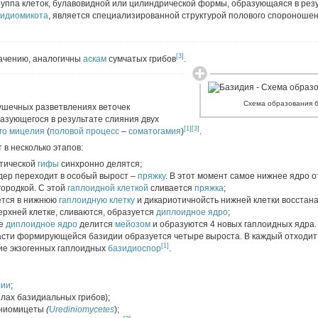
группа клеток, булавовидной или цилиндрической формы, образующаяся в рез
идиомикота
, является специализированной структурой полового спороноше
[3]
начению, аналогичны
аскам
сумчатых грибов
.
Схема образования 
ушечных разветвлениях веточек
разующегося в результате слияния двух
[1]
[3]
го мицелия
(
половой процесс
–
соматогамия
)
.
в несколько этапов:
отической
гифы
синхронно делятся;
дер переходит в особый вырост –
пряжку
. В этот момент самое нижнее ядро 
городкой. С этой
гаплоидной клеткой
сливается
пряжка
;
тся в нижнюю
гаплоидную клетку
и дикариотичнойсть нижней клетки восстан
ерхней клетке, сливаются, образуется
диплоидное ядро
;
ке
диплоидное ядро
делится
мейозом
и образуются 4 новых гаплоидных ядра.
части формирующейся базидии образуется четыре выроста. В каждый отходит
[1]
ие экзогенных гаплоидных
базидиоспор
.
лии
;
лах базидиальных грибов);
иниомицеты
(
Urediniomycetes
);