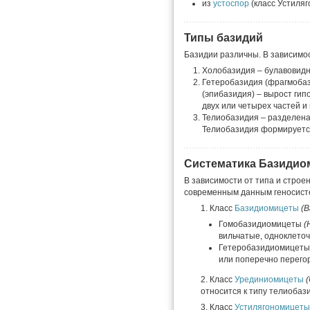
из
устоспор
(класс Устиля
Типы базидий
Базидии различны. В зависимо
Холобазидия – булавовидн
Гетеробазидия (фрагмобаз
(эпибазидия) – вырост ги
двух или четырех частей и
Телиобазидия – разделена
Телиобазидия формируется
Систематика Базидио
В зависимости от типа и строе
современным данным геносисте
1. Класс
Базидиомицеты
(B
Гомобазидиомицеты
(
вильчатые, одноклето
Гетеробазидиомицет
или поперечно перегор
2. Класс
Урединиомицеты
относится к типу телиобаз
3. Класс
Устилягономицеты