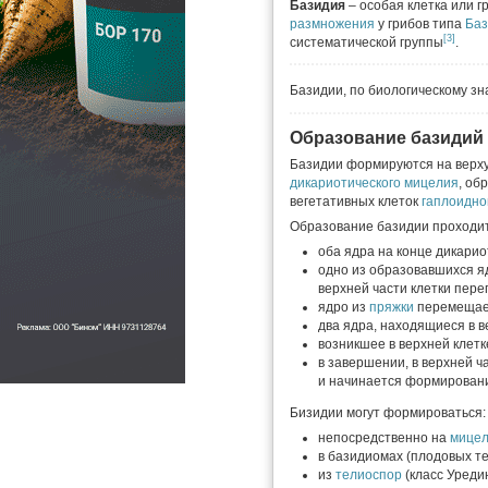
Базидия
– особая клетка или 
размножения
у грибов типа
Баз
[3]
систематической группы
.
Базидии, по биологическому з
Образование базидий
Базидии формируются на верх
дикариотического мицелия
, об
вегетативных клеток
гаплоидно
Образование базидии проходит 
оба ядра на конце дикари
одно из образовавшихся я
верхней части клетки пере
ядро из
пряжки
перемещае
два ядра, находящиеся в в
возникшее в верхней клет
в завершении, в верхней 
и начинается формирован
Бизидии могут формироваться:
непосредственно на
мице
в базидиомах (плодовых те
из
телиоспор
(класс Уред