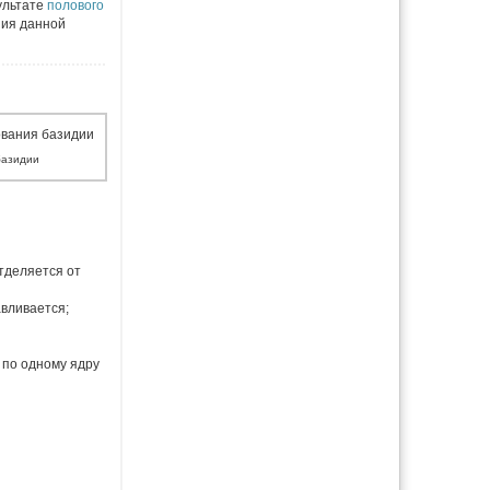
ультате
полового
ния данной
базидии
отделяется от
авливается;
 по одному ядру