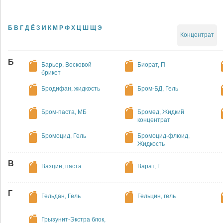
Б
В
Г
Д
Ё
З
И
К
М
Р
Ф
Х
Ц
Ш
Щ
Э
Концентрат
Б
Барьер, Восковой
Биорат, П
брикет
Бродифан, жидкость
Бром-БД, Гель
Бром-паста, МБ
Бромед, Жидкий
концентрат
Бромоцид, Гель
Бромоцид-флюид,
Жидкость
В
Вазцин, паста
Варат, Г
Г
Гельдан, Гель
Гельцин, гель
Грызунит-Экстра блок,