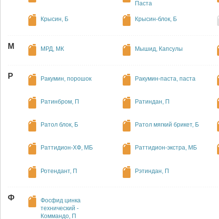
Паста
Крысин, Б
Крысин-блок, Б
М
МРД, МК
Мышид, Капсулы
Р
Ракумин, порошок
Ракумин-паста, паста
Ратинбром, П
Ратиндан, П
Ратол блок, Б
Ратол мягкий брикет, Б
Раттидион-ХФ, МБ
Раттидион-экстра, МБ
Ротендант, П
Рэтиндан, П
Ф
Фосфид цинка
технический -
Коммандо, П