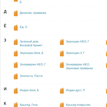
Б
Д
Денисюк, приманка
Ё
Ёж, П
З
Зеленый дом,
Зерноцин НЕО, Г
Восковой брикет
Зерноцин-блок, Б
Зерноцин-У, Г
Зоокумарин НЕО, Г
Зоокумарин НЕО,
Зерновая приманка
Зоопаста, Паста
И
Индан-блок, Б
Индан-дуст, П
К
Крысид, Гель
Крысид-покрытие,