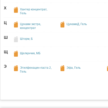
Х
Хантер концентрат,
Гель
Ц
Цунами экстра,
ЦунамиД, Гель
концентрат
Ш
Шторм, Б
Щ
Щелкунчик, МБ
Э
Этилфенацин-паста 2,
Эфа, Гель
Гель