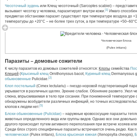
Чесоточный зудень
или Клещ чесоточный (Sarcoptes scabiei) – представит
[1]
вызывает чесотку у человека, паразитирует внутри кожи.
Имаго способен
предметах обстановки паразит существует при температуре воздуха до +
температуры до +20°C – не более трех суток, а при температуре +50–60°C
Человеческая блоха
(Pulex irritans)
Паразиты – домовые сожители
К числу паразитов из домовых сожителей относятся:
Клопы
семейства
Пос
Клещей
(
Крысиный клещ
Оrnithonyssus bacot,
Куриный клещ
Dermanyssus g
[2]
обыкновенные
Pulicidae.
Клоп постельный
(Cimex lectulariu) – гнездо-норовой подстерегающий пар
укрывается в различных щелях. Зрение слабое. Обоняние развито. Укол 
слюна, впрыскиваемая в тело при сосании. При пониженной температуре с
обнаружены возбудители различных инфекций, но точных исследовательс
[5]
клопов к людям нет.
Блохи обыкновенные (Pulicidae)
– наружные кровососущие паразиты тепл
животных определенного вида или группы видов. Однако все они довольно 
другого происходит путем активного переползания при встрече хозяев ил
Среди блох строго специфичные паразиты встречаются очень редко. Как 
человеческая
(Pulex irritans),
Блоха крысиная южная
(Xenopsylla cheopis),
Б