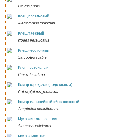
Pthirus pubis
Клещ поселковый
Alectorobius tholozani
Клещ таежный
Ixodes persulcatus
Клещ чесоточный
Sarcoptes scabiei
Клоп постельный
Cimex lectulariu
Комар городской (подвальный)
Culex pipiens_molestus
Комар малярийный обыкновенный
Anopheles maculipennis
Муха жигалка осенняя
Stomoxys calcitrans
Муха комнатная