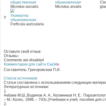
общественная
обыкновенная
Cle
Microtus socialis
Microtus arvalis
gla
Уховертка
У
обыкновенная
Forficula auricularia
Оставьте свой отзыв:
Отзывы:
Comments are disabled
Комментарии для сайта
Cackl
e
Составитель:
Григоровская П.И.
Список источников
Статья составлена с использованием следующих матери
Литературные источники:
1.
Акбаев М.Ш.,Водянов А. А., Косминков Н. Е. Паразитоло
– М.: Колос, 1998. – 743с.(Учебники и учеб. пособия для 
2.