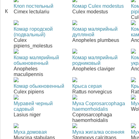
Клоп постельный
Комар Culex modestus
Ком
К
Cimex lectulariu
Culex modestus
pip
Cul
Комар городской
Комар малярийный
Ко
(подвальный)
дупляной
ка
Culex
Anopheles plumbeus
Ano
pipiens_molestus
Комар малярийный
Комар малярийный
Ко
обыкновенный
родниковый
ук
Anopheles
Anopheles claviger
Ano
maculipennis
Комар обыкновенный
Крыса серая
Кры
Culex pipiens
Rattus norvegicus
Rat
Муравей черный
Муха Coprosarcophaga
Му
садовый
haemorrhoidalis
Woh
Lasius niger
Coprosarcophaga
haemorrhoidalis
Муха домовая
Муха жигалка осенняя
Мух
Muscina stabulans
Stomoxys calcitrans
Mus