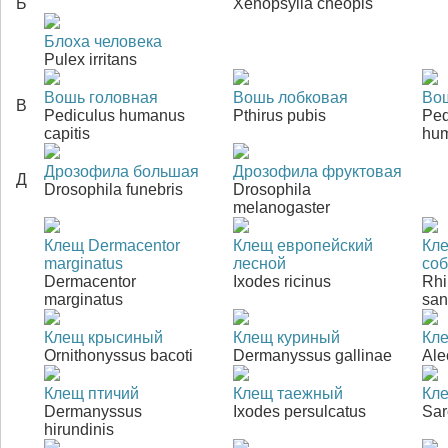
Б
Xenopsylla cheopis
Блоха человека
Pulex irritans
Вошь головная
Вошь лобковая
Во
В
Pediculus humanus
Pthirus pubis
Ped
capitis
hu
Дрозофила большая
Дрозофила фруктовая
Д
Drosophila funebris
Drosophila
melanogaster
Клещ Dermacentor
Клещ европейский
Кл
marginatus
лесной
со
Dermacentor
Ixodes ricinus
Rhi
marginatus
san
Клещ крысиный
Клещ куриный
Кл
Ornithonyssus bacoti
Dermanyssus gallinae
Ale
Клещ птичий
Клещ таежный
Кл
Dermanyssus
Ixodes persulcatus
Sar
hirundinis