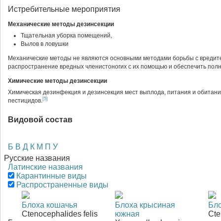
Истребительные мероприятия
Механические методы дезинсекции
Тщательная уборка помещений,
Вылов в ловушки
Механические методы не являются основными методами борьбы с вредите
распространение вредных членистоногих с их помощью и обеспечить пол
Химические методы дезинсекции
Химическая дезинфекция и дезинсекция мест выплода, питания и обитан
[5]
пестицидов.
Видовой состав
Б
В
Д
К
М
П
У
Русские названия
Латинские названия
Карантинные виды
Распространенные виды
Блоха кошачья
Блоха крысиная
Бло
Ctenocephalides felis
южная
Cte