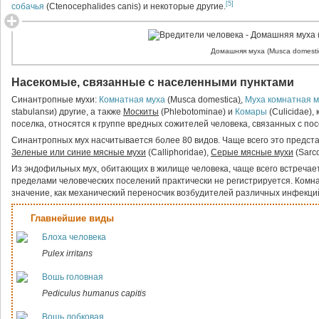
[5]
собачья
(Ctenocephalides canis) и некоторые другие.
Домашняя муха (Musca domesti
Насекомые, связанные с населенными пунктами
Синантропные мухи:
Комнатная муха
(Musca domestica
)
,
Муха комнатная 
stabulansи) другие, а также
Москиты
(Phlebotominae) и
Комары
(Culicidae),
поселка, относятся к группе вредных сожителей человека, связанных с пос
Синантропных мух насчитывается более 80 видов. Чаще всего это предст
Зеленые или синие мясные мухи
(Calliphoridae),
Серые мясные мухи
(Sarc
Из эндофильных мух, обитающих в жилище человека, чаще всего встречае
пределами человеческих поселений практически не регистрируется. Ком
значение, как механический переносчик возбудителей различных инфекци
Главнейшие виды
Блоха человека
Pulex irritans
Вошь головная
Pediculus humanus capitis
Вошь лобковая