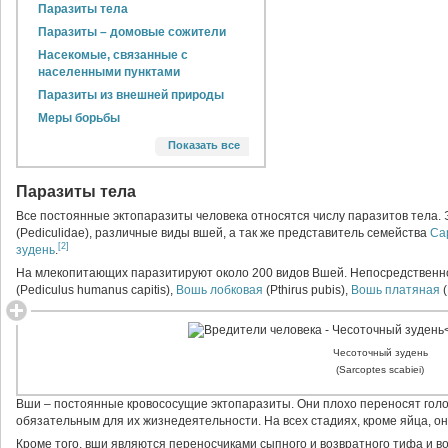
Паразиты тела
Паразиты – домовые сожители
Насекомые, связанные с
населенными пунктами
Паразиты из внешней природы
Меры борьбы
Профилактические мероприятия
Показать все
Истребительные мероприятия
Механические методы
Паразиты тела
дезинсекции
Все постоянные эктопаразиты человека относятся числу паразитов тела.
Химические методы
(Pediculidae), различные виды вшей, а так же представитель семейства
Са
дезинсекции
[2]
зудень
.
Видовой состав
На млекопитающих паразитируют около 200 видов Вшей. Непосредственно
(Pediculus humanus capitis),
Вошь лобковая
(Pthirus pubis),
Вошь платяная
(
Чесоточный зудень
(Sarcoptes scabiei)
Вши – постоянные кровососущие эктопаразиты. Они плохо переносят голо
обязательным для их жизнедеятельности. На всех стадиях, кроме яйца, он
Кроме того, вши являются переносчиками сыпного и возвратного тифа и в