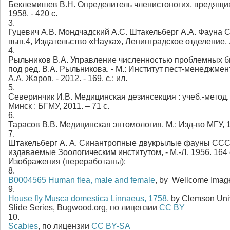
Беклемишев В.Н. Определитель членистоногих, вредящих
1958. - 420 с.
3.
Гуцевич А.В. Мондчадский А.С. Штакельберг А.А. Фауна 
вып.4, Издательство «Наука», Ленинградское отделение,
4.
Рыльников В.А. Управление численностью проблемных би
под ред. В.А. Рыльникова. - М.: Институт пест-менеджмента
А.А. Жаров. - 2012. - 169. с.: ил.
5.
Северинчик И.В. Медицинская дезинсекция : учеб.-метод. п
Минск : БГМУ, 2011. – 71 с.
6.
Тарасов В.В. Медицинская энтомология. М.: Изд-во МГУ, 1
7.
Штакельберг А. А. Синантропные двукрылые фауны ССС
издаваемые Зоологическим институтом, - М.-Л. 1956. 164 
Изображения (переработаны):
8.
B0004565 Human flea, male and female
, by Wellcome Imag
9.
House fly Musca domestica Linnaeus, 1758
, by Clemson Uni
Slide Series, Bugwood.org, по лицензии
CC BY
10.
Scabies
, по лицензии
CC BY-SA