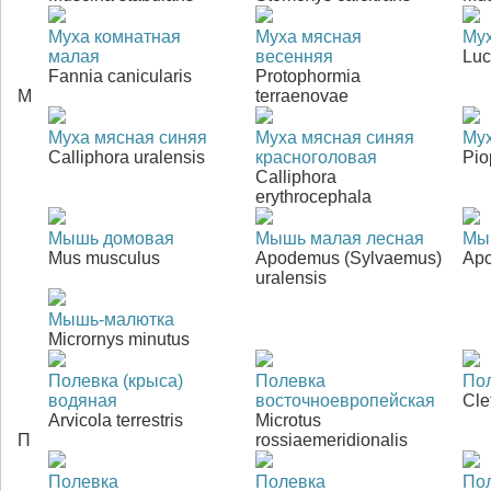
Муха комнатная
Муха мясная
Мух
малая
весенняя
Luc
Fannia canicularis
Protophormia
М
terraenovae
Муха мясная синяя
Муха мясная синяя
Му
Calliphora uralensis
красноголовая
Pio
Calliphora
erythrocephala
Мышь домовая
Мышь малая лесная
Мы
Mus musculus
Apodemus (Sylvaemus)
Apo
uralensis
Мышь-малютка
Micrornys minutus
Полевка (крыса)
Полевка
Пол
водяная
восточноевропейская
Cle
Arvicola terrestris
Microtus
П
rossiaemeridionalis
Полевка
Полевка
По