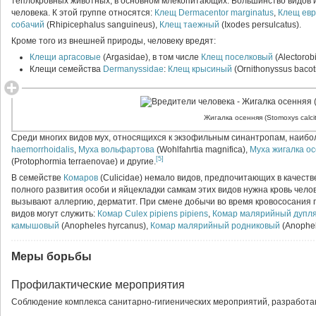
теплокровных животных, в основном млекопитающих. Большинство видов и
человека. К этой группе относятся:
Клещ Dermacentor marginatus
,
Клещ евр
собачий
(Rhipicephalus sanguineus),
Клещ таежный
(Ixodes persulcatus).
Кроме того из внешней природы, человеку вредят:
Клещи аргасовые
(Argasidae), в том числе
Клещ поселковый
(Alectorob
Клещи семейства
Dermanyssidae
:
Клещ крысиный
(Оrnithonyssus bacot
Жигалка осенняя (Stomoxys calcit
Среди многих видов мух, относящихся к экзофильным синантропам, наиб
haemorrhoidalis
,
Муха вольфартова
(Wohlfahrtia magnifica),
Муха жигалка о
[5]
(Protophormia terraenovae) и другие.
В семействе
Комаров
(Culicidae) немало видов, предпочитающих в качеств
полного развития особи и яйцекладки самкам этих видов нужна кровь чело
вызывают аллергию, дерматит. При смене добычи во время кровососания
видов могут служить:
Комар Culex pipiens pipiens
,
Комар малярийный дупл
камышовый
(Anopheles hyrcanus),
Комар малярийный родниковый
(Anophele
Меры борьбы
Профилактические мероприятия
Соблюдение комплекса санитарно-гигиенических мероприятий, разработа