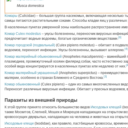
Musca domestica
Комары
(Culicidae) – большая группа насекомых, включающая несколько т
самцы питаются растительными соками. Способы кладки яиц у различных 
В населенных пунктах умеренной зоны наибольшее распространение име
Комар Culex modestus
– укусы болезненны, переносчик вирусных инфекций
[6]
предпочитает водные водоемы, богатые органическими веществами.
Комар городской (подвальный)
(Culex pipiens molestus) – обитает в подвал
[4]
водоемов, переносит инфекции. Укусы болезненны, вызывают аллергию.
Комар малярийный обыкновенный
(Anopheles maculipennis) – важнейший 
плазмодиев, промежуточный хозяин филярид собак, часто естественно з
[
особей вида концентрируется в населенных пунктах или недалеко от них.
Комар малярийный украшенный
(Anopheles superpictus) – преимуществен
[3]
малярии, особенно в странах Ближнего и Среднего Востока.
Комар обыкновенный
(Culex pipiens) – один из самых многочисленных ви
Переносит различные вирусные инфекции. Обитает у пресных водоемов, 
Паразиты из внешней природы
К этой группе принято относить большинство видов
Иксодовых клещей
(Ix
также Москитов, Слепней, Мошек и Мокрецов нападающих на открытом воз
кровососущих двукрылых, нападающих на человека и животных на открыто
Иксодовые клещи
(Ixodidae), как правило, пастбищные кровососы, време