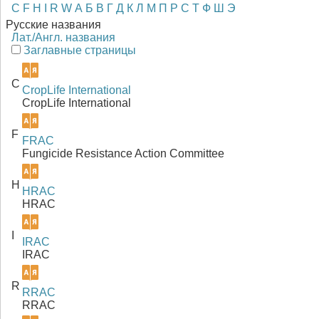
C
F
H
I
R
W
А
Б
В
Г
Д
К
Л
М
П
Р
С
Т
Ф
Ш
Э
Русские названия
Лат./Англ. названия
Заглавные страницы
C
CropLife International
CropLife International
F
FRAC
Fungicide Resistance Action Committee
H
HRAC
HRAC
I
IRAC
IRAC
R
RRAC
RRAC