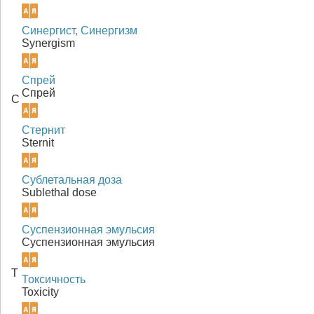
Синергист, Синергизм
Synergism
Спрей
Спрей
С
Стернит
Sternit
Сублетальная доза
Sublethal dose
Суспензионная эмульсия
Суспензионная эмульсия
Т
Токсичность
Toxicity