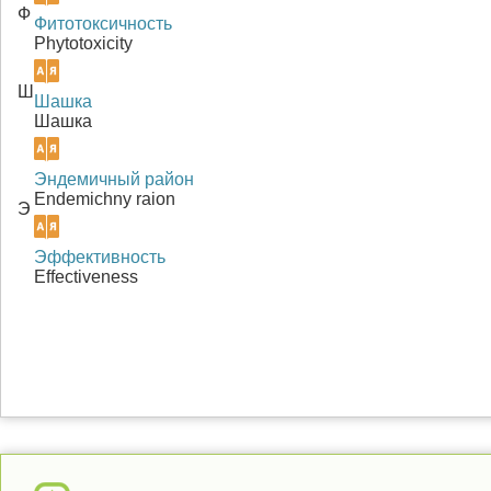
Ф
Фитотоксичность
Phytotoxicity
Ш
Шашка
Шашка
Эндемичный район
Endemichny raion
Э
Эффективность
Effectiveness