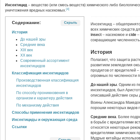
Инсектицид
– вещество (или смесь веществ) химического либо биологиче
[4]
уничтожения вредных насекомых.
Содержание:
Скрыть
Инсектицид – общепринято
всех химических средств дл
История
insect
– насекомое и
cide
–
До нашей эры
сокращающие численность 
Средние века
XIX век
История
XX век
Полагают, что защита раст
Современный ассортимент
развитием земледелия окол
инсектицидов
продуктов от вредителей 
Классификация инсектицидов
огромных по численности 
Производственная классификация
До нашей эры
. Одним из 
инсектицидов
инсектицидов, был Аристоте
По способу проникновения в
описавший действие серы 
организм и характеру действия
Воины Александра Македон
По механизму действия
порошки некоторых видов г
Способы применения инсектицидов
Средние века
. Более подр
Инсектициды и окружающая среда
в борьбе с вредителями вст
Ссылки
относятся некоторые реко
вредителями химических п
Мудрые китайцы использов
Скрыть