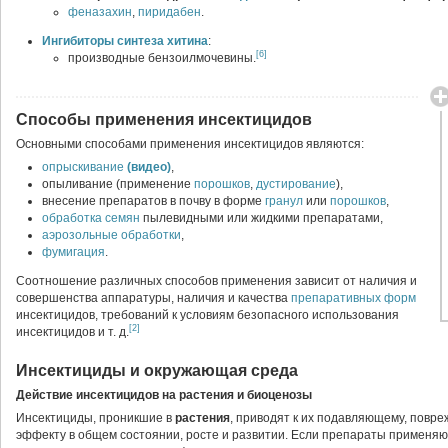
феназахин
,
пиридабен
.
Ингибиторы синтеза хитина
:
[6]
производные бензоилмочевины.
Способы применения инсектицидов
Основными способами применения инсектицидов являются:
опрыскивание
(видео)
,
опыливание (применение
порошков
,
дустирование
),
внесение препаратов в почву в форме
гранул
или
порошков
,
обработка семян
пылевидными или жидкими пре­паратами,
аэрозольные обработки
,
фумигация
.
Соотношение различных способов применения зависит от наличия и
совершенства аппаратуры, наличия и качества
препаративных форм
инсектицидов, требований к условиям безопасного использования
[2]
инсектицидов и т. д.
Инсектициды и окружающая среда
Действие инсектицидов на растения и биоценозы
Инсектициды, проникшие в
растения
, приводят к их подавляющему, повр
эффекту в общем состоянии, росте и развитии. Если препараты применяю