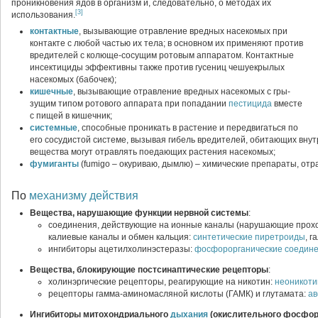
проникновения ядов в организм и, следовательно, о методах их
[3]
использования.
контактные
, вызывающие отравление вредных насекомых при
контакте с любой частью их тела; в основном их применяют против
вредителей с колюще-сосущим ротовым аппаратом. Кон­тактные
инсектициды эффективны также против гусениц чешуе­крылых
насекомых (бабочек);
кишечные
, вызывающие отравление вредных насекомых с гры­
зущим типом ротового аппарата при попадании
пестицида
вместе
с пищей в кишечник;
системные
, способные проникать в растение и передвигаться по
его сосудистой системе, вызывая гибель вредителей, обитающих внутри
вещества могут отравлять поедаю­щих растения насекомых;
фумиганты
(fumigo – окуриваю, дымлю) – химические препараты, от
По
механизму действия
Вещества, нарушающие функции нервной системы
:
соединения, действующие на ионные каналы (нарушающие про­хож
калиевые кана­лы и обмен кальция:
синтетические пиретроиды
, 
ингибиторы ацетилхолинэстеразы:
фосфорорганические соедин
Вещества, блокирующие постсинаптические рецепторы
:
холинэргические рецепторы, реагирующие на никотин:
неоникот
рецепторы гамма-аминомасляной кислоты (ГАМК) и глутамата:
ав
Ингибиторы митохондриального
дыхания
(окислительного фосфор