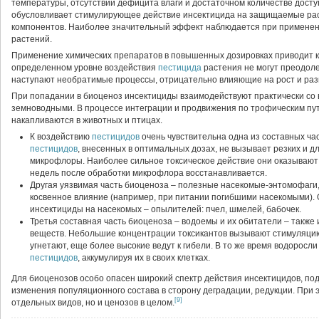
температуры, отсутствии дефицита влаги и достаточном количестве дост
обусловливает стимулирующее действие инсектицида на защищаемые раст
компонентов. Наиболее значительный эффект наблюдается при применени
растений.
Применение химических препаратов в повышенных дозировках приводит к
определенном уровне воздействия
пестицида
растения не могут преодол
наступают необратимые процессы, отрицательно влияющие на рост и разви
При попадании в биоценоз инсектициды взаимодействуют практически со
земноводными. В процессе интеграции и продвижения по трофическим пу
накапливаются в животных и птицах.
К воздействию
пестицидов
очень чувствительна одна из составных ч
пестицидов
, внесенных в оптимальных дозах, не вызывает резких и 
микрофлоры. Наиболее сильное токсическое действие они оказывают 
недель после обработки микрофлора восстанавливается.
Другая уязвимая часть биоценоза – полезные насекомые-энтомофаги
косвенное влияние (например, при питании погибшими насекомыми).
инсектициды на насекомых – опылителей: пчел, шмелей, бабочек.
Третья составная часть биоценоза – водоемы и их обитатели – также
веществ. Небольшие концентрации токсикантов вызывают стимуляцию
угнетают, еще более высокие ведут к гибели. В то же время водоросл
пестицидов
, аккумулируя их в своих клетках.
Для биоценозов особо опасен широкий спектр действия инсектицидов, по
изменения популяционного состава в сторону деградации, редукции. При 
[9]
отдельных видов, но и ценозов в целом.