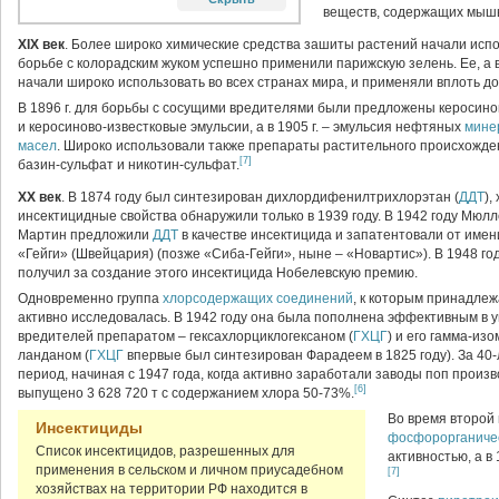
веществ, содержащих мышья
XIX век
. Более широко химические средства зашиты растений начали исполь
борьбе с колорадским жуком успешно применили парижскую зелень. Ее, а 
начали широко ис­пользовать во всех странах мира, и применяли вплоть до 
В 1896 г. для борьбы с сосущими вредителями были предло­жены керосин
и керосиново-известковые эмульсии, а в 1905 г. – эмульсия нефтяных
мине
масел
. Широко ис­пользовали также препараты растительного происхожде
[7]
базин-сульфат и никотин-сульфат.
XX век
. В 1874 году был синтезирован дихлордифенилтрихлорэтан (
ДДТ
),
инсектицидные свойства обнаружили только в 1939 году. В 1942 году Мюлл
Мартин предложили
ДДТ
в качестве инсектицида и за­патентовали от име
«Гейги» (Швейцария) (позже «Сиба-Гейги», ныне – «Новартис»). В 1948 г
получил за создание этого ин­сектицида Нобелевскую премию.
Одновременно группа
хлорсодержащих соединений
, к которым принадле
активно исследовалась. В 1942 году она была пополнена эффективным в 
вредителей препаратом – гексахлорциклогексаном (
ГХЦГ
) и его гамма-из
ланданом (
ГХЦГ
впервые был синтезирован Фарадеем в 1825 году). За 40
период, начиная с 1947 года, когда активно заработали заводы поп произ
[6]
выпущено 3 628 720 т с содержанием хлора 50-73%.
Во время второй
Инсектициды
фосфорорганиче
Список инсектицидов, разрешенных для
актив­ностью, а 
применения в сельском и личном приусадебном
[7]
хозяйствах на территории РФ находится в