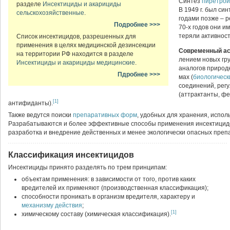
Синтез
пиретрои
разделе
Инсектициды и акарициды
В 1949 г. был си
сельскохозяйственные
.
годами позже – 
Подробнее >>>
70-х годов они и
теряли активност
Список инсектицидов, разрешенных для
применения в целях медицинской дезинсекции
Современный ас
на территории РФ находится в разделе
лением новых гр
Инсектициды и акарициды медицинские
.
аналогов природ
Пдробнее >>>
мах (
биологичес
соединений, рег
(аттрактанты, ф
[1]
антифиданты).
Также ведутся поиски
препаративных форм
, удобных для хранения, испол
Разрабатываются и более эффективные способы применения инсектицидо
разработка и внедрение действенных и менее экологически опасных преп
Классификация инсектицидов
Инсектициды принято разделять по трем принципам:
объектам применения: в зависимости от того, против каких
вредителей их применяют (производственная классификация);
способности проникать в организм вредителя, характеру и
механизму действия
;
[1]
химическому составу (химическая классификация).