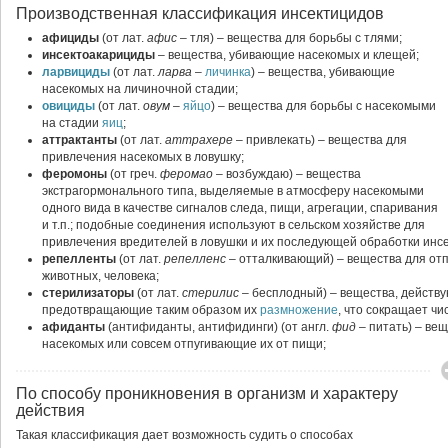
Производственная классификация инсектицидов
афициды
(от лат.
афис
– тля) – вещества для борьбы с тлями;
инсектоакарициды
– вещества, убивающие насекомых и клещей;
ларвициды
(от лат.
ларва
–
личинка
) – вещества, убивающие
насекомых на личиночной стадии;
овициды
(от лат.
овум
–
яйцо
) – вещества для борьбы с насекомыми
на стадии
яиц
;
аттрактанты
(от лат.
аттрахере
– привлекать) – вещества для
привлечения насекомых в ловушку;
феромоны
(от греч.
феромао
– возбуждаю) – вещества
экстрагормонального типа, выделяемые в атмосферу насекомыми
одного вида в каче­стве сигналов следа, пищи, агрегации, спаривания
и т.п.; подобные соединения используют в сельском хозяйстве для
привлечения вредителей в ловушки и их последующей обработки инс
репелленты
(от лат.
репелленс
– отталкивающий) – вещества для отп
животных, человека;
стерилизаторы
(от лат.
стерилис
– бесплодный) – вещества, действ
предотвращающие таким обра­зом их
размножение
, что сокращает ч
афиданты
(антифиданты, антифидинги) (от англ.
фид
– питать) – ве
насекомых или совсем отпугивающие их от пищи;
По способу проникновения в организм и характеру
действия
Такая классификация дает возможность судить о способах