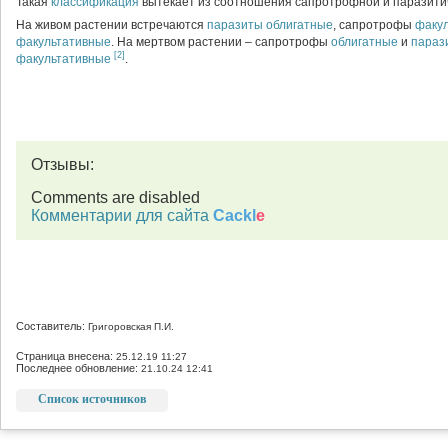
Такая
классификация
вытекает из соотношения сапротрофной и паразитич
На живом растении встречаются
паразиты облигатные
, сапротрофы
факу
факультативные
. На мертвом растении – сапротрофы
облигатные
и
параз
[2]
факультативные
.
Отзывы:
Comments are disabled
Комментарии для сайта
Cackl
e
Составитель:
Григоровская П.И.
Страница внесена:
25.12.19 11:27
Последнее обновление:
21.10.24 12:41
Список источников