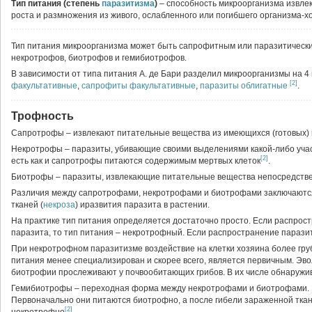
Тип питания (степень
паразитизма
)
– способность микроорганизма извле
роста и размножения из живого, ослабленного или погибшего организма-х
Тип питания микроорганизма может быть сапрофитным или паразитическим
некротрофов, биотрофов и гемибиотрофов.
В зависимости от типа питания А. де Бари разделил микроорганизмы на 4
[2]
факультативные
,
сапрофиты факультативные
,
паразиты облигатные
.
Трофность
Сапротрофы – извлекают питательные вещества из имеющихся (готовых)
Некротрофы – паразиты, убивающие своими выделениями какой-либо участо
[2]
есть как и сапротрофы питаются содержимым мертвых клеток
.
Биотрофы – паразиты, извлекающие питательные вещества непосредстве
Различия между сапротрофами, некротрофами и биотрофами заключаются
тканей (
некроза
) иразвития паразита в растении.
На практике тип питания определяется достаточно просто. Если распро
паразита, то тип питания – некротрофный. Если распространение параз
При некротрофном паразитизме воздействие на клетки хозяина более гр
питания менее специализирован и скорее всего, является первичным. Эв
биотрофии прослеживают у почвообитающих грибов. В их числе обнаруж
Гемибиотрофы – переходная форма между некротрофами и биотрофами. 
Первоначально они питаются биотрофно, а после гибели зараженной ткан
[2]