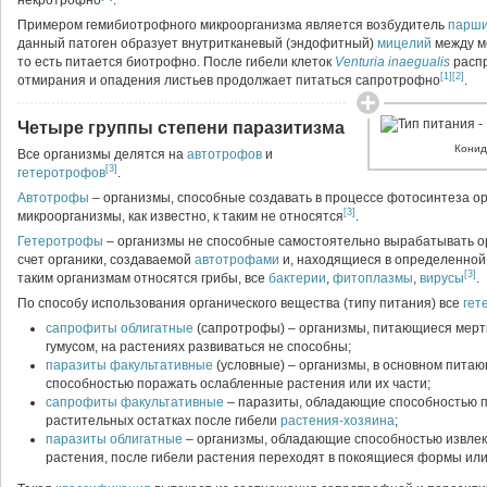
некротрофно
.
Примером гемибиотрофного микроорганизма является возбудитель
парши
данный патоген образует внутритканевый (эндофитный)
мицелий
между м
то есть питается биотрофно. После гибели клеток
Venturia inaegualis
распр
[1]
[2]
отмирания и опадения листьев продолжает питаться сапротрофно
.
Четыре группы степени паразитизма
Конид
Все организмы делятся на
автотрофов
и
[3]
гетеротрофов
.
Автотрофы
– организмы, способные создавать в процессе фотосинтеза о
[3]
микроорганизмы, как известно, к таким не относятся
.
Гетеротрофы
– организмы не способные самостоятельно вырабатывать ор
счет органики, создаваемой
автотрофами
и, находящиеся в определенной з
[3]
таким организмам относятся грибы, все
бактерии
,
фитоплазмы
,
вирусы
.
По способу использования органического вещества (типу питания) все
гет
сапрофиты облигатные
(сапротрофы) – организмы, питающиеся мерт
гумусом, на растениях развиваться не способны;
паразиты факультативные
(условные) – организмы, в основном пита
способностью поражать ослабленные растения или их части;
сапрофиты факультативные
– паразиты, обладающие способностью п
растительных остатках после гибели
растения-хозяина
;
паразиты облигатные
– организмы, обладающие способностью извлека
растения, после гибели растения переходят в покоящиеся формы ил