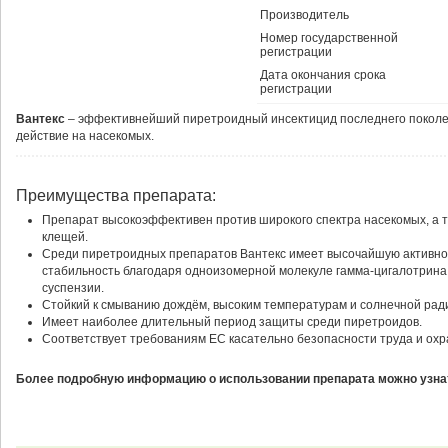
Производитель
Номер государственной
регистрации
Дата окончания срока
регистрации
Вантекс
– эффективнейший пиретроидный инсектицид последнего поколен
действие на насекомых.
Преимущества препарата:
Препарат высокоэффективен против широкого спектра насекомых, а т
клещей.
Среди пиретроидных препаратов Вантекс имеет высочайшую активно
стабильность благодаря одноизомерной молекуле гамма-цигалотрин
суспензии.
Стойкий к смыванию дождём, высоким температурам и солнечной рад
Имеет наиболее длительный период защиты среди пиретроидов.
Соответствует требованиям ЕС касательно безопасности труда и ох
Более подробную информацию о использовании препарата можно узнат