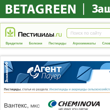
Вредители
Болезни
Пестициды
Агрохимикаты
Слов
Пестициды
, статья из раздела:
Инсектициды и акарициды сельскохозяйс
Вантекс,
МКС