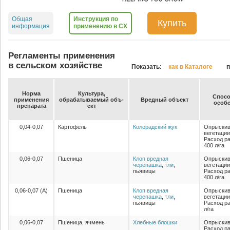
Общая
Инструкция по
Купить
информация
применению в СХ
Регламенты применения
в сельском хозяйстве
Показать:
как в Каталоге
п
Нор­ма
Куль­ту­ра,
Спо­со
при­ме­не­ния
об­ра­ба­ты­ва­емый объ­
Вред­ный объ­ект
осо­бе
пре­па­ра­та
ект
0,04-0,07
Картофель
Колорадский жук
Опрыскив
вегетации
Расход ра
400 л/га
0,06-0,07
Пшеница
Клоп вредная
Опрыскив
черепашка
,
тли
,
вегетации
пьявицы
Расход ра
400 л/га
0,06-0,07 (А)
Пшеница
Клоп вредная
Опрыскив
черепашка
,
тли
,
вегетации
пьявицы
Расход ра
л/га
0,06-0,07
Пшеница, ячмень
Хлебные блошки
Опрыскив
Расход ра