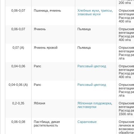
200 л/га
0,06-0,07
Пшеница, ячмень
Хлебные жуки
,
трипсы
,
Опрыскив
злаковые мухи
вегетации
Расход ра
400 л/га
0,06-0,07
Ячмень
Пьявица
Опрыскив
вегетации
Расход ра
400 л/га
0,07 (А)
Ячмень яровой
Пьявица
Опрыскив
вегетации
Расход ра
л/га
0,04-0,06
Рапс
Рапсовый цветоед
Опрыскив
вегетации
Расход ра
400 л/га
0,04-0,06 (А)
Рапс
Рапсовый цветоед
Опрыскив
вегетации
Расход ра
л/га
0,2-0,35
Яблоня
Яблонная плодожорка
,
Опрыскив
листовертки
вегетации
Расход ра
1500 л/га
0,06-0,08
Пастбища, дикая
Саранчовые
Опрыскив
растительность
личинок 
возможно
обработа