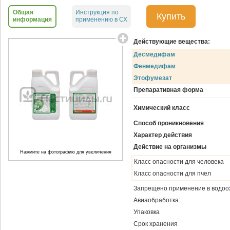
Общая
Инструкция по
Купить
информация
применению в СХ
Действующие вещества:
Десмедифам
Фенмедифам
Этофумезат
Препаративная форма
Химический класс
Способ проникновения
Характер действия
Действие на организмы
Нажмите на фотографию для увеличения
Класс опасности для человека
Класс опасности для пчел
Запрещено применение в водоо
Авиаобработка:
Упаковка
Срок хранения