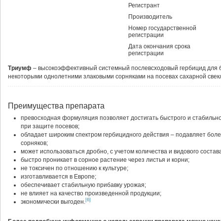
Регистрант
Производитель
Номер государственной
регистрации
Дата окончания срока
регистрации
Триумф
– высокоэффективный системный послевсходовый гербицид для б
некоторыми однолетними злаковыми сорняками на посевах сахарной свек
Преимущества препарата
превосходная формуляция позволяет достигать быстрого и стабильн
при защите посевов;
обладает широким спектром гербицидного действия – подавляет боле
сорняков;
может использоваться дробно, с учетом количества и видового состава
быстро проникает в сорное растение через листья и корни;
не токсичен по отношению к культуре;
изготавливается в Европе;
обеспечивает стабильную прибавку урожая;
не влияет на качество произведенной продукции;
[6]
экономически выгоден.