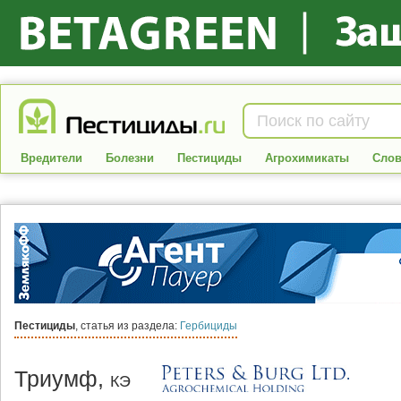
Вредители
Болезни
Пестициды
Агрохимикаты
Слов
Пестициды
, статья из раздела:
Гербициды
Триумф,
КЭ