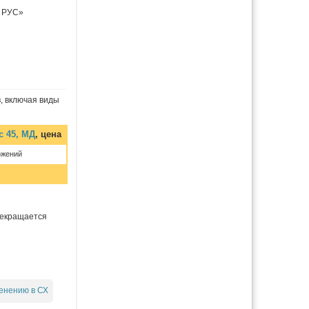
 РУС»
, включая виды
с 45, МД
, цена
ожений
прекращается
енению в СХ