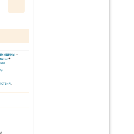
имидины
+
золы
+
ния
ид
йствия
,
ия