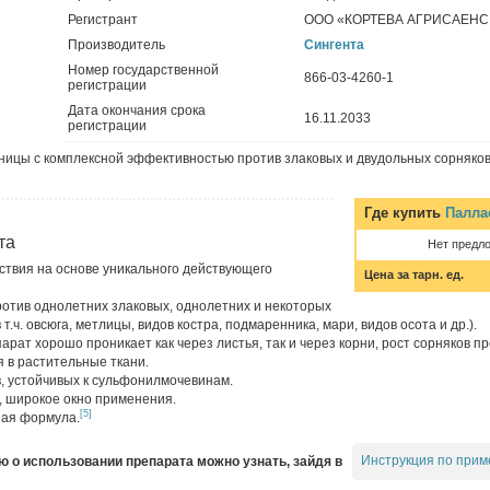
Регистрант
ООО «КОРТЕВА АГРИСАЕНС
Производитель
Сингента
Номер государственной
866-03-4260-1
регистрации
Дата окончания срока
16.11.2033
регистрации
ницы с комплексной эффективностью против злаковых и двудольных сорняков
Где купить
Палла
та
Нет предл
ствия на основе уникального действующего
Цена за тарн. ед.
отив однолетних злаковых, однолетних и некоторых
т.ч. овсюга, метлицы, видов костра, подмаренника, мари, видов осота и др.).
арат хорошо проникает как через листья, так и через корни, рост сорняков 
 в растительные ткани.
, устойчивых к сульфонилмочевинам.
, широкое окно применения.
[5]
ая формула.
Инструкция по прим
о использовании препарата можно узнать, зайдя в