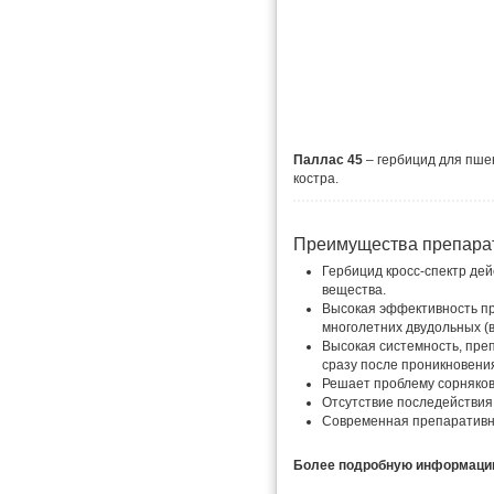
Паллас 45
– гербицид для пше
костра.
Преимущества препара
Гербицид кросс-спектр дей
вещества.
Высокая эффективность пр
многолетних двудольных (в 
Высокая системность, преп
сразу после проникновения
Решает проблему сорняков
Отсутствие последействия
Современная препаративн
Более подробную информацию 