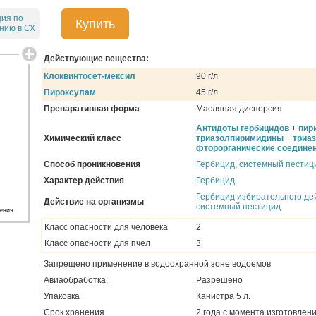
ция по
Купить
нию в СХ
Действующие вещества:
Клоквинтосет-мексил
90 г/л
Пироксулам
45 г/л
Препаративная форма
Масляная дисперсия
Антидоты гербицидов
+
пир
Химический класс
триазолпиримидины
+
триа
фторорганические соедине
Способ проникновения
Гербицид
,
системный пестиц
Характер действия
Гербицид
Гербицид избирательного де
Действие на организмы
системный пестицид
ения
Класс опасности для человека
2
Класс опасности для пчел
3
Запрещено применение в водоохранной зоне водоемов
Авиаобработка:
Разрешено
Упаковка
Канистра 5 л.
Срок хранения
2 года с момента изготовлен