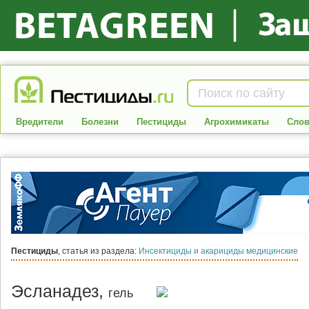
Вредители
Болезни
Пестициды
Агрохимикаты
Слов
Пестициды
, статья из раздела:
Инсектициды и акарициды медицинские
Эсланадез,
гель