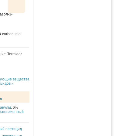
азол-3-
3-carbonitrile
нис
,
Termidor
вующие вещества
ицидов и
ия
ранулы
, 6%
успензионный
ный пестицид