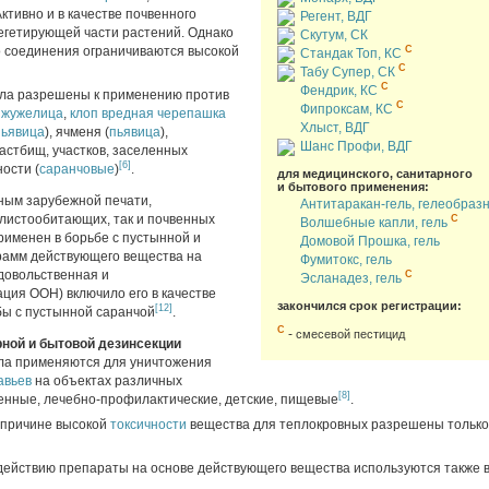
Активно и в качестве почвенного
Регент, ВДГ
егетирующей части растений. Однако
Скутум, СК
 соединения ограничиваются высокой
C
Стандак Топ, КС
C
Табу Супер, СК
C
Фендрик, КС
ла разрешены к применению против
C
Фипроксам, КС
 жужелица
,
клоп вредная черепашка
Хлыст, ВДГ
пьявица
), ячменя (
пьявица
),
Шанс Профи, ВДГ
пастбищ, участков, заселенных
[6]
ости (
саранчовые
)
.
для медицинского, санитарного
и бытового применения:
нным зарубежной печати,
Антитаракан-гель, гелеобраз
 листообитающих, так и почвенных
C
Волшебные капли, гель
рименен в борьбе с пустынной и
Домовой Прошка, гель
грамм действующего вещества на
Фумитокс, гель
одовольственная и
C
Эсланадез, гель
ция ООН) включило его в качестве
закончился срок регистрации:
[12]
бы с пустынной саранчой
.
С
-
смесевой пестицид
рной и бытовой дезинсекции
ла применяются для уничтожения
авьев
на объектах различных
[8]
венные, лечебно-профилактические, детские, пищевые
.
 причине высокой
токсичности
вещества для теплокровных разрешены тольк
ействию препараты на основе действующего вещества используются также 