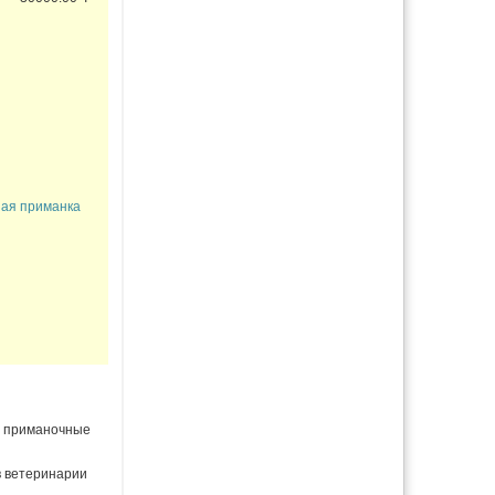
ная приманка
о приманочные
в ветеринарии