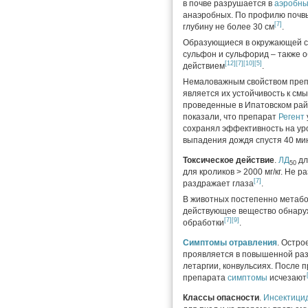
в почве разрушается в
аэробны
анаэробных. По профилю почвы
[7]
глубину не более 30 см
.
Образующиеся в окружающей 
сульфон и сульфорид – также 
[12]
[7]
[10]
[5]
действием
.
Немаловажным свойством преп
является их устойчивость к см
проведенные в Ипатовском рай
показали, что препарат
Регент
сохранял эффективность на ур
выпадения дождя спустя 40 ми
Токсическое действие
.
ЛД
дл
50
для кроликов > 2000 мг/кг. Не р
[7]
раздражает глаза
.
В животных постепенно метабо
действующее вещество обнаруж
[7]
[9]
обработки
.
Симптомы
отравления
. Остр
проявляется в повышенной раз
летаргии, конвульсиях. После 
препарата
симптомы
исчезают
Классы опасности
.
Инсектици