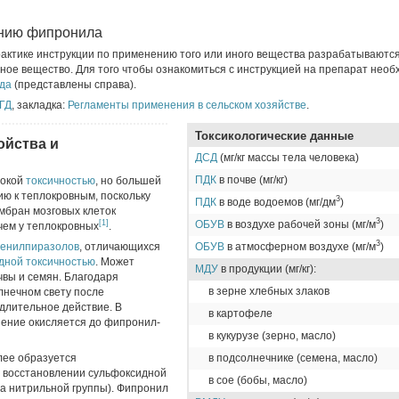
ению фипронила
актике инструкции по применению того или иного вещества разрабатываютс
ное вещество. Для того чтобы ознакомиться с инструкцией на препарат нео
да
(представлены справа).
ГД
, закладка:
Регламенты применения в сельском хозяйстве
.
Токсикологические данные
ойства и
ДСД
(мг/кг массы тела человека)
ПДК
в почве (мг/кг)
сокой
токсичностью
, но большей
ю к теплокровным, поскольку
3
ПДК
в воде водоемов (мг/дм
)
мбран мозговых клеток
3
[1]
ОБУВ
в воздухе рабочей зоны (мг/м
)
чем у теплокровных
.
3
енилпиразолов
, отличающихся
ОБУВ
в атмосферном воздухе (мг/м
)
дной
токсичностью
. Может
МДУ
в продукции (мг/кг):
чвы и семян. Благодаря
в зерне хлебных злаков
нечном свету после
длительное действие. В
в картофеле
нение окисляется до фипронил-
в кукурузе (зерно, масло)
олее образуется
в подсолнечнике (семена, масло)
 восстановлении сульфоксидной
в сое (бобы, масло)
иза нитрильной группы). Фипронил