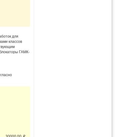
аботок для
ами классов
твующим
 блокаторы ГАМК-
огласно
30000.00
₽