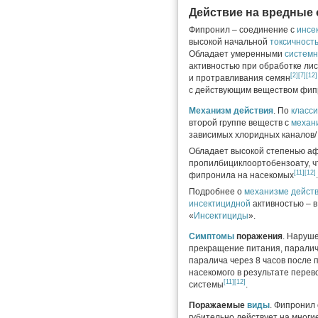
Действие на вредные
Фипронил – соединение с
инсе
высокой начальной
токсичност
Обладает умеренными
систем
активностью при обработке лис
[2]
[7]
[12]
и протравливания семян
с действующим веществом фипр
Механизм действия
. По
класс
второй группе веществ с
механ
зависимых хлоридных каналов/ G
Обладает высокой степенью аф
пропилбициклоортобензоату, ч
[11]
[12]
фипронила на насекомых
.
Подробнее о
механизме дейст
инсектицидной
активностью – в
«
Инсектициды
».
Симптомы
поражения
. Наруш
прекращение питания, парали
паралича через 8 часов после 
насекомого в результате пере
[11]
[12]
системы
.
Поражаемые
виды
. Фипронил
губительно действует на многи