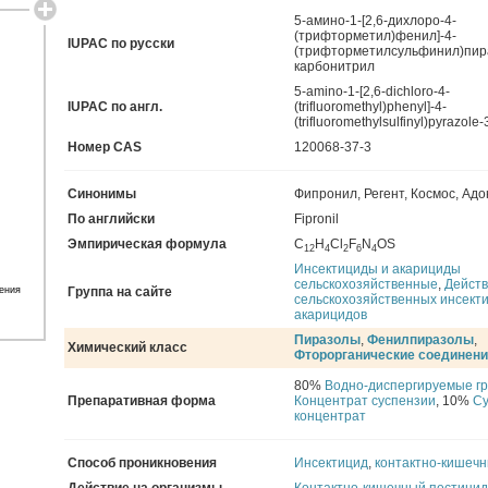
5-амино-1-[2,6-дихлоро-4-
(трифторметил)фенил]-4-
IUPAC по русски
(трифторметилсульфинил)пир
карбонитрил
5-amino-1-[2,6-dichloro-4-
IUPAC по англ.
(trifluoromethyl)phenyl]-4-
(trifluoromethylsulfinyl)pyrazole-
Номер CAS
120068-37-3
Синонимы
Фипронил
,
Регент
,
Космос
,
Адо
По английски
Fipronil
Эмпирическая формула
C
H
Cl
F
N
OS
12
4
2
6
4
Инсектициды и акарициды
сельскохозяйственные
,
Дейст
ения
Группа на сайте
сельскохозяйственных инсект
акарицидов
Пиразолы
,
Фенилпиразолы
,
Химический класс
Фторорганические соединен
80%
Водно-диспергируемые г
Препаративная форма
Концентрат суспензии
, 10%
С
концентрат
Способ проникновения
Инсектицид
,
контактно-кишеч