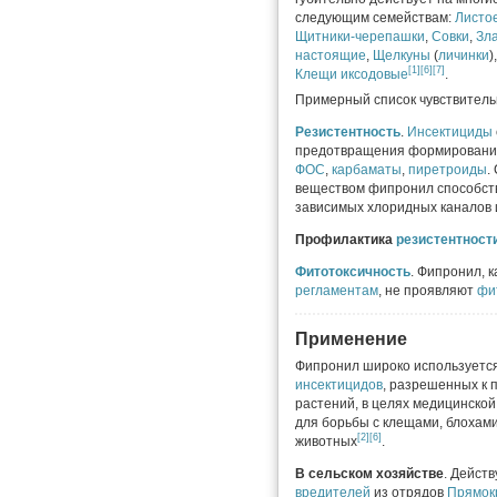
следующим семействам:
Листо
Щитники-черепашки
,
Совки
,
Зл
настоящие
,
Щелкуны
(
личинки
)
[1]
[6]
[7]
Клещи иксодовые
.
Примерный список чувствител
Резистентность
.
Инсектициды
предотвращения формирования
ФОС
,
карбаматы
,
пиретроиды
.
веществом фипронил способс
зависимых хлоридных каналов 
Профилактика
резистентност
Фитотоксичность
. Фипронил, к
регламентам
, не проявляют
фи
Применение
Фипронил широко используется
инсектицидов
, разрешенных к
растений, в целях медицинской
для борьбы с клещами, блоха
[2]
[6]
животных
.
В сельском хозяйстве
. Дейст
вредителей
из отрядов
Прямок