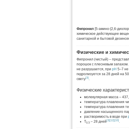
Фипронил
[5-амино-[2,6-дихло
химическое действующее веще
санитарной и бытовой дезинсе
Физические и химичес
Фипронил (чистый) – представ
порошок с плесневым запахом. 
не разрушается, при
pH
5–7 не
гидролизуется за 28 дней на 5
[3]
свету
.
Физические характерист
молекулярная масса – 437,
температура плавления чи
температура плавления те
давление насыщенного пара
растворимость в воде при
[3]
[12]
[10]
Т
– 28 дней
.
0,5