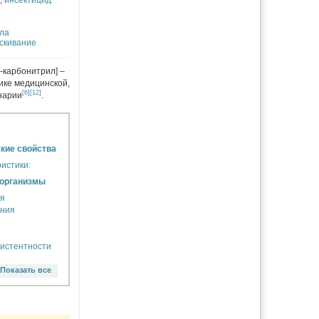
,
инсектицид
ла
скивание
-карбонитрил] –
тике медицинской,
[6]
[12]
инарии
.
кие свойства
истики:
 организмы
ия
ния
ы
истентности
Показать все
тве
кой,