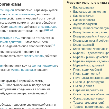
Чувствительные виды 
санитарной и быт
 организмы
дезинсекции
Блоха кошачья
ктицидной
активностью. Характеризуется
Блоха крысиная южная
Инструкция по прим
ью
и
контактно-кишечным
действием.
Блоха собачья
фипронила
ными
свойствами и хорошей остаточной
Блоха человека
Токсикологические св
тьев, может применяться для обработки
Жук колорадский
характеристики
. Срок
защитного
действия
инсектицидов
Клещ Dermacentor margin
[11]
[12]
онил составляет около 14 дней
.
Токсическое дейст
Клещ Dermacentor pictus
Симптомы отравл
Клещ европейский лесно
ификации
IRAC
фипронил относится ко
Классы опасности
Клещ коричневый собачи
измом действия
– блокаторы ГАМК-
Клещ таежный
[16]
История получения
ABA-gated chloride channel blockers
.
Клоп вредная черепашка
финости к [3H]-4-фенил-4-н-
Муравей - древоточец кр
то обеспечивает
селективность
действия
Муравей рыжий домовой
Муравей черный садовы
Муравей-вор домовый
вия
фипронил и других
фенилпиразолов
с
Пилильщик хлебный
 статье «
Фенилпиразолы
» раздел
Пилильщик черный
Прус (Итальянская саран
ение функций нервной системы,
Пьявица красногрудая
[7]
чь
. Гибель насекомых наступает от
Пьявица синяя
поступления соединения в организм
Саранча перелетная
возбуждения центральной нервной
Совка зерновая обыкнов
Совка зерновая серая
Таракан американский
 обладает широким спектром действия и
Таракан восточноазиатск
е
виды
насекомых, относящихся к