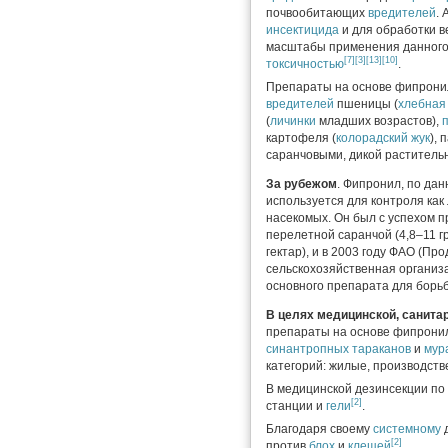
почвообитающих
вредителей
. 
инсектицида
и для обработки в
масштабы применения данного
[7]
[3]
[13]
[10]
токсичностью
.
Препараты на основе фипрони
вредителей
пшеницы (
хлебная
(
личинки
младших возрастов),
картофеля (
колорадский жук
), 
саранчовыми, дикой растительн
За рубежом
. Фипронил, по да
используется для контроля как
насекомых. Он был с успехом п
перелетной саранчой (4,8–11 
гектар), и в 2003 году ФАО (Пр
сельскохозяйственная организа
основного препарата для борь
В целях медицинской, санита
препараты на основе фипрони
синантропных
тараканов
и
мур
категорий: жилые, производст
В медицинской дезинсекции по
[2]
станции и
гели
.
Благодаря своему
системному
д
[2]
против
блох
и
клещей
.