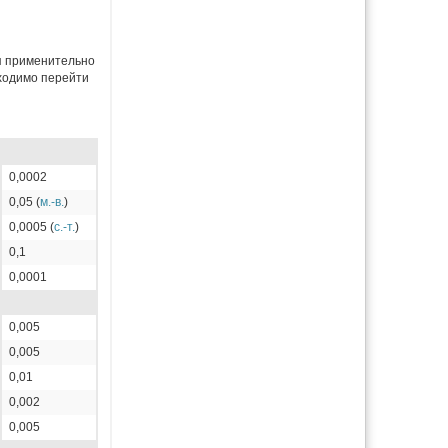
я применительно
бходимо перейти
0,0002
0,05 (
м.-в.
)
0,0005 (
с.-т.
)
0,1
0,0001
0,005
0,005
0,01
0,002
0,005