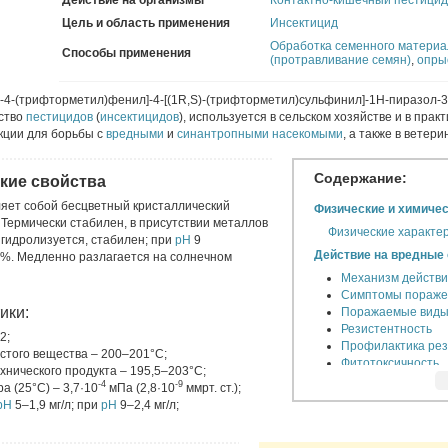
Действие на организмы
Контактно-кишечный пестицид
Цель и область применения
Инсектицид
Обработка семенного материа
Способы применения
(протравливание семян)
,
опры
р-4-(трифторметил)фенил]-4-[(1R,S)-(трифторметил)сульфинил]-1H-пиразол-3
ство
пестицидов
(
инсектицидов
), используется в сельском хозяйстве и в прак
кции для борьбы с
вредными
и
синантропными насекомыми
, а также в ветер
Содержание:
кие свойства
ляет собой бесцветный кристаллический
Физические и химичес
Термически стабилен, в присутствии металлов
Физические характер
 гидролизуется, стабилен; при
pH
9
Действие на вредные
0%. Медленно разлагается на солнечном
Механизм действ
Симптомы пораже
ики:
Поражаемые вид
Резистентность
2;
Профилактика рез
стого вещества – 200–201°С;
Фитотоксичность
хнического продукта – 195,5–203°С;
-4
-9
Применение
 (25°С) – 3,7·10
мПа (2,8·10
ммрт. ст.);
pH
5–1,9 мг/л; при
pH
9–2,4 мг/л;
В сельском хозяйс
За рубежом
В целях медицинс