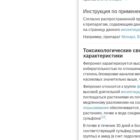
Инструкция по примен
Согласно распространенной пр
к препаратам, содержащим дан
на страницу данного
инсектици
Например, препарат
Монарх, В
Токсикологические св
характеристики
Фипронил характеризуется вы
избирательностью по отношени
степень блокировки каналов ме
насекомых значительно выше, 
Фипронил относится к группе
ф
высокой длительной
инсектици
поглощаться растениями из по
медленному разложению на сол
опрыскивания
обеспечивается 
растениях, почве и воде соеди
[12]
сульфона
.
В почве в течение 30 дней и б
соответствующий сульфид (при
группы) и амид (в счет гидрол