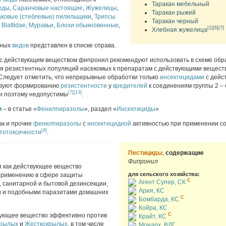
Таракан мебельный
еды
,
Саранчовые настоящие
,
Жужелицы
,
Таракан рыжий
аковые (стеблевые) пилильщики
,
Трипсы
Таракан черный
,
Blattidae
,
Муравьи
,
Блохи обыкновенные
,
[1]
[6]
[7]
Хлебная жужелица
ьных
видов
представлен в списке справа.
с действующим веществом фипронил рекомендуют использовать в схеме обр
 резистентных популяций насекомых к препаратам с действующими веществ
 Следует отметить, что непрерывные обработки только
инсектицидами
с дейс
твуют формированию
резистентности
у
вредителей
к соединениям группы 2 –
[7]
[13]
и поэтому недопустимы
.
и
– в статье «
Фенилпиразолы
», раздел «
Инсектициды
»
ак и прочие
фенилпиразолы
с
инсектицидной
активностью при применении с
[4]
тотоксичности
.
Пестициды
,
содержащие
Фипронил
 как действующее вещество
для сельского хозяйства:
 применению в сфере защиты
C
Агент Супер, СК
, санитарной и бытовой дезинсекции,
Ария, КС
ми и подобными паразитами домашних
C
Бомбарда, КС
Койра, КС
вующее вещество эффективно против
C
Крайт, КС
рылых
и
Жесткокрылых
, в том числе
Монарх, ВДГ