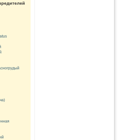
вредителей
овой
енению
ойства и
atus
вие
ения
й
й
асногрудый
й
ча)
енная
ий