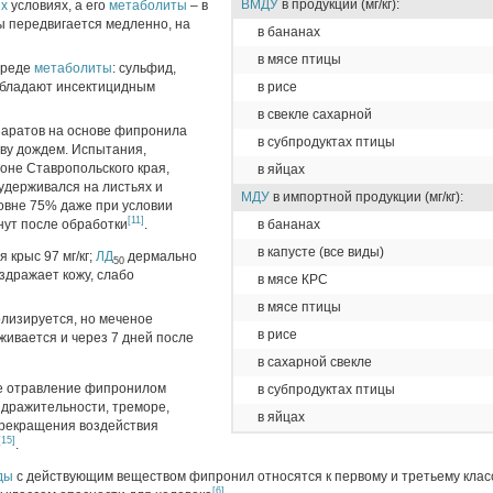
ВМДУ
в продукции (мг/кг):
х
условиях, а его
метаболиты
– в
 передвигается медленно, на
в бананах
в мясе птицы
среде
метаболиты
: сульфид,
обладают инсектицидным
в рисе
в свекле сахарной
аратов на основе фипронила
в субпродуктах птицы
ыву дождем. Испытания,
оне Ставропольского края,
в яйцах
удерживался на листьях и
МДУ
в импортной продукции (мг/кг):
овне 75% даже при условии
[11]
нут после обработки
.
в бананах
в капусте (все виды)
я крыс 97 мг/кг;
ЛД
дермально
50
аздражает кожу, слабо
в мясе КРС
в мясе птицы
лизируется, но меченое
в рисе
ивается и через 7 дней после
в сахарной свекле
ое отравление фипронилом
в субпродуктах птицы
дражительности, треморе,
в яйцах
прекращения воздействия
[15]
.
ды
с действующим веществом фипронил относятся к первому и третьему клас
[6]