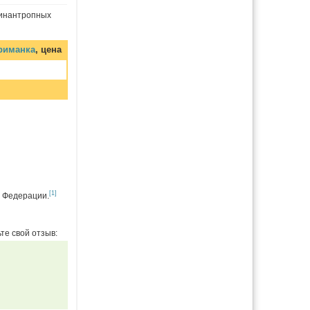
синантропных
приманка
, цена
[1]
й Федерации.
те свой отзыв: