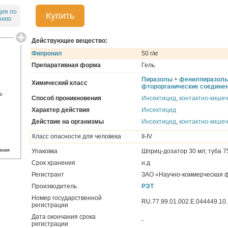
ция по
Купить
ению
Действующее вещество:
Фипронил
50 г/кг
Препаративная форма
Гель
Пиразолы
+
фенилпиразол
Химический класс
фторорганические соедине
Способ проникновения
Инсектицид
,
контактно-кише
Характер действия
Инсектицид
Действие на организмы
Инсектицид
,
контактно-кише
Класс опасности для человека
II-IV
ения
Упаковка
Шприц-дозатор 30 мл; туба 7
Срок хранения
н.д
Регистрант
ЗАО «Научно-коммерческая 
Производитель
РЭТ
Номер государственной
RU.77.99.01.002.E.044449.10.
регистрации
Дата окончания срока
-
регистрации