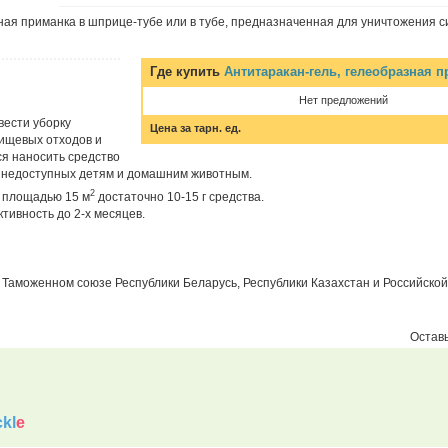
ная приманка в шприце-тубе или в тубе, предназначенная для уничтожения 
Где купить
Антитаракан-гель, гелеобразная 
Нет предложений
вести уборку
Цена за тарн. ед.
пищевых отходов и
ся наносить средство
х, недоступных детям и домашним животным.
2
 площадью 15 м
достаточно 10-15 г средства.
тивность до 2-х месяцев.
 Таможенном союзе Республики Беларусь, Республики Казахстан и Российско
Оставь
kl
e