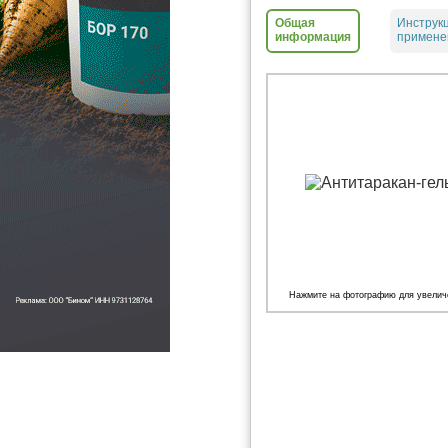
Общая
Инструк
информация
примен
Нажмите на фотографию для увелич