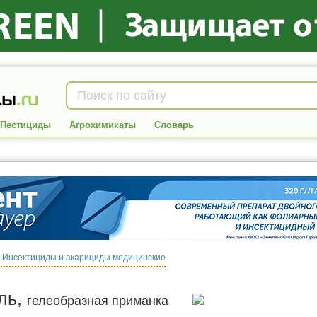
Пестициды
Агрохимикаты
Словарь
:
Инсектициды и акарициды медицинские
ль,
гелеобразная приманка