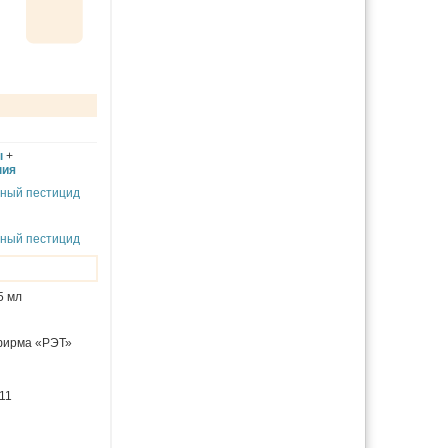
ы
+
ния
чный пестицид
чный пестицид
5 мл
фирма «РЭТ»
11