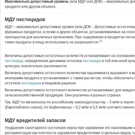
Максимально допустимый уровень
(или МДУ или ДОК) – максимально до
продукте или другом объекте.
МДУ пестицидов
МДУ
– максимально допустимые уровни (или
ДОК
– Допустимые остаточны
фуражных продуктах, в почве и других объектах, устанавливаемые на осн
препаратов для различных организмов. При содержании в продуктах пит
[3]
такие продукты в пищу использовать не разрешается.
Величины допустимых остаточных количеств устанавливают на основании 
пестицида
, определения динамики остатков
пестицида
в той или иной кул
культуры значительно различаются.
Величину допустимого остаточного количества ядохимиката выражают в 
килограмм продукта и устанавливают с таким расчетом, чтобы обеспечить
остатков
пестицидов
в пищевом рационе.
Величины допустимого остаточного количества устанавливают для каждог
сельскохозяйственной продукции. Они различны в разных странах.
Так,
МДУ
по
малатиону
по российскому законодательству – 3 мг/кг в зерне 
(Европейского союза); по
бифентрину
– 0,2 мг/кг и 0,5 мг/кг соответственно
МДУ вредителей запасов
Ухудшение санитарного состояния зерна при заражении его насекомыми 
регламентации как плотности заражения вредителями отдельных видов, та