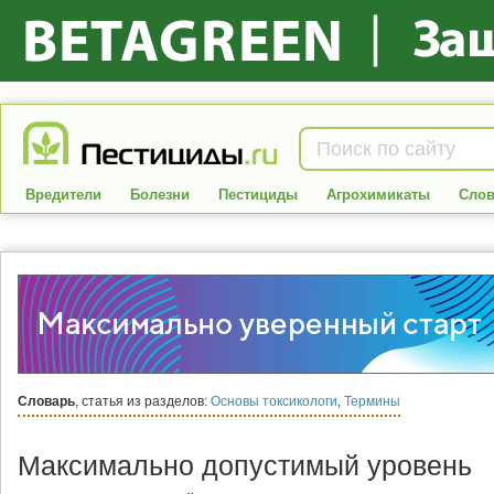
Вредители
Болезни
Пестициды
Агрохимикаты
Слов
Словарь
, статья из разделов:
Основы токсикологи
,
Термины
Максимально допустимый уровень