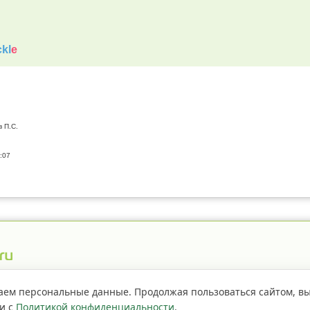
kl
e
в П.С.
:07
истрация пестицидов
Правила сайта
О проекте
аем персональные данные. Продолжая пользоваться сайтом, в
ии с
Политикой конфиденциальности
.
Если не