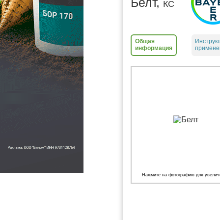
Белт,
КС
Общая
Инструк
информация
примене
Нажмите на фотографию для увелич