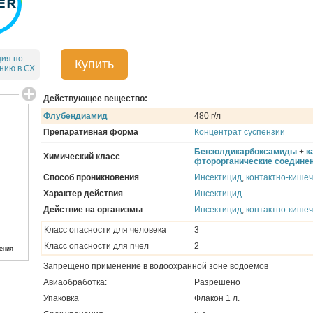
ция по
Купить
нию в СХ
Действующее вещество:
Флубендиамид
480 г/л
Препаративная форма
Концентрат суспензии
Бензолдикарбоксамиды
+
к
Химический класс
фторорганические соедине
Способ проникновения
Инсектицид
,
контактно-кише
Характер действия
Инсектицид
Действие на организмы
Инсектицид
,
контактно-кише
Класс опасности для человека
3
Класс опасности для пчел
2
ения
Запрещено применение в водоохранной зоне водоемов
Авиаобработка:
Разрешено
Упаковка
Флакон 1 л.