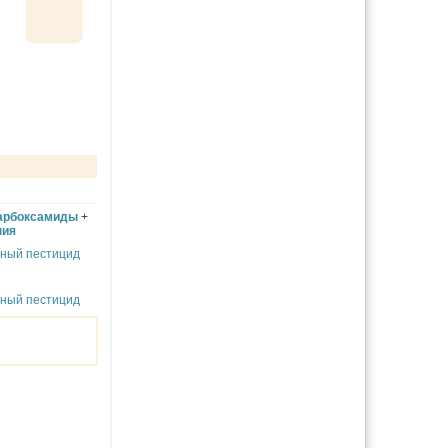
арбоксамиды
+
ния
чный пестицид
чный пестицид