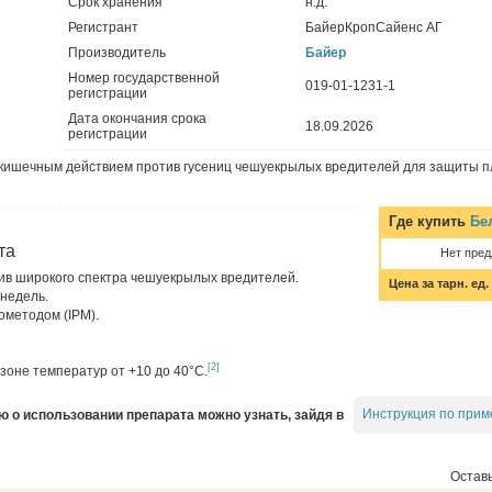
Срок хранения
н.д.
Регистрант
БайерКропСайенс АГ
Производитель
Байер
Номер государственной
019-01-1231-1
регистрации
Дата окончания срока
18.09.2026
регистрации
о-кишечным действием против гусениц чешуекрылых вредителей для защиты п
Где купить
Бе
та
Нет пре
в широкого спектра чешуекрылых вредителей.
Цена за тарн. ед.
 недель.
ометодом (IPM).
[2]
зоне температур от +10 до 40°C.
Инструкция по прим
о использовании препарата можно узнать, зайдя в
Оставь