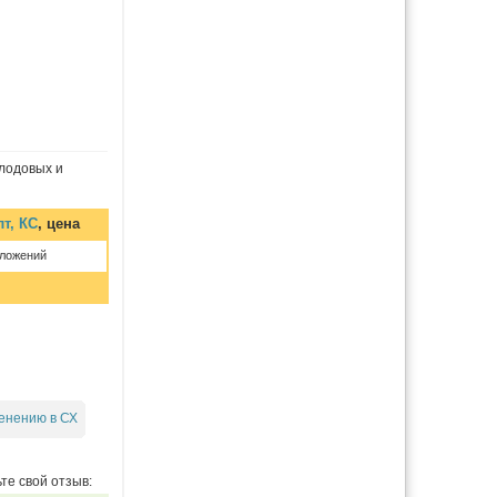
лодовых и
лт, КС
, цена
дложений
енению в СХ
те свой отзыв: