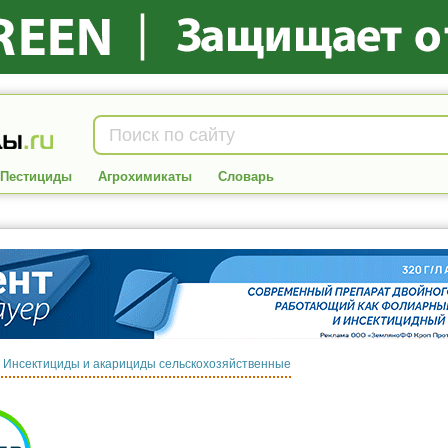
Пестициды
Агрохимикаты
Словарь
:
Инсектициды и акарициды сельскохозяйственные