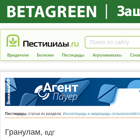
Вредители
Болезни
Пестициды
Агрохимикаты
Слов
Пестициды
, статья из раздела:
Инсектициды и акарициды сельскохозяйс
Гранулам,
ВДГ