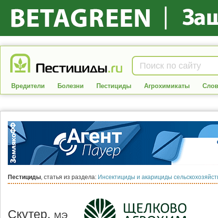
Вредители
Болезни
Пестициды
Агрохимикаты
Слов
Пестициды
, статья из раздела:
Инсектициды и акарициды сельскохозяйс
Скутер,
МЭ