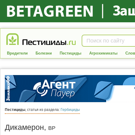
Вредители
Болезни
Пестициды
Агрохимикаты
Слов
Пестициды
, статья из раздела:
Гербициды
Дикамерон,
ВР