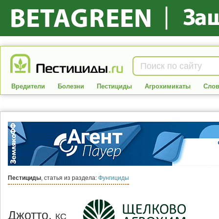
Вредители
Болезни
Пестициды
Агрохимикаты
Слов
Пестициды
, статья из раздела:
Фунгициды
Джотто,
КС