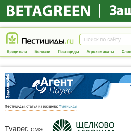
Вредители
Болезни
Пестициды
Агрохимикаты
Слов
Пестициды
, статья из раздела:
Фунгициды
Туарег,
СМЭ