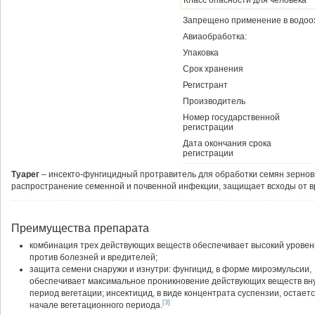
Запрещено применение в водоо
Авиаобработка:
Упаковка
Срок хранения
Регистрант
Производитель
Номер государственной
регистрации
Дата окончания срока
регистрации
Туарег
– инсекто-фунгицидный протравитель для обработки семян зернов
распространение семенной и почвенной инфекции, защищает всходы от в
Преимущества препарата
комбинация трех действующих веществ обеспечивает высокий урове
против болезней и вредителей;
защита семени снаружи и изнутри: фунгицид, в форме мироэмульсии,
обеспечивает максимальное проникновение действующих веществ вну
период вегетации; инсектицид, в виде концентрата суспензии, остае
[3]
начале вегетационного периода.