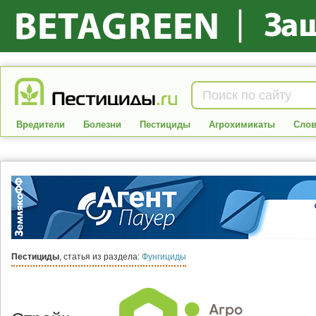
Вредители
Болезни
Пестициды
Агрохимикаты
Слов
Пестициды
, статья из раздела:
Фунгициды