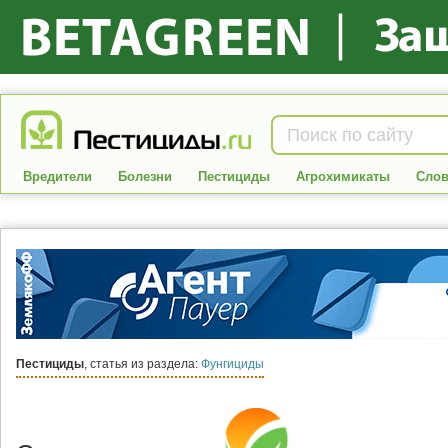
Вредители
Болезни
Пестициды
Агрохимикаты
Слов
Пестициды
, статья из раздела:
Фунгициды