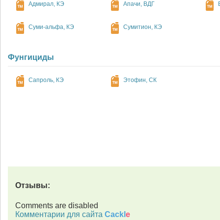
Адмирал, КЭ
Апачи, ВДГ
Суми-альфа, КЭ
Сумитион, КЭ
Фунгициды
Сапроль, КЭ
Этофин, СК
Отзывы:
Comments are disabled
Комментарии для сайта
Cackl
e