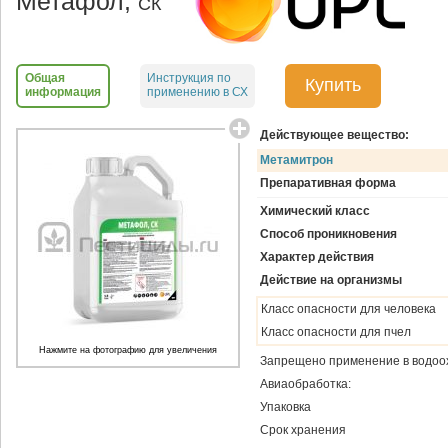
Метафол,
СК
Общая
Инструкция по
Купить
информация
применению в СХ
Действующее вещество:
Метамитрон
Препаративная форма
Химический класс
Способ проникновения
Характер действия
Действие на организмы
Класс опасности для человека
Класс опасности для пчел
Нажмите на фотографию для увеличения
Запрещено применение в водоо
Авиаобработка:
Упаковка
Срок хранения