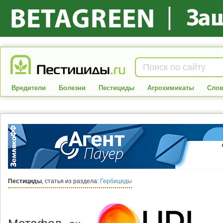
Вредители
Болезни
Пестициды
Агрохимикаты
Слов
Пестициды
, статья из раздела:
Гербициды