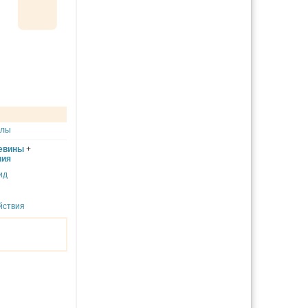
улы
евины
+
ния
ид
йствия