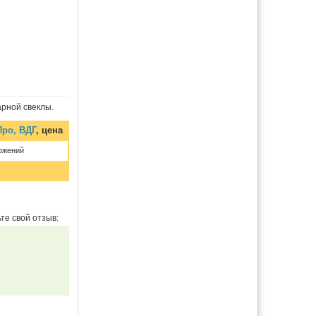
арной свеклы.
ро, ВДГ
, цена
ожений
те свой отзыв: