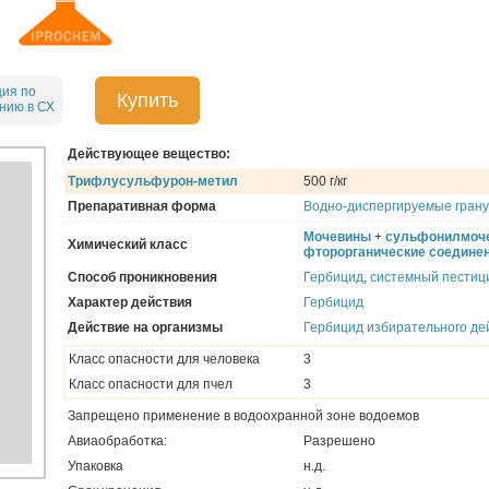
ция по
Купить
нию в СХ
Действующее вещество:
Трифлусульфурон-метил
500 г/кг
Препаративная форма
Водно-диспергируемые гран
Мочевины
+
сульфонилмоч
Химический класс
фторорганические соедине
Способ проникновения
Гербицид
,
системный пестиц
Характер действия
Гербицид
Действие на организмы
Гербицид избирательного де
Класс опасности для человека
3
Класс опасности для пчел
3
Запрещено применение в водоохранной зоне водоемов
Авиаобработка:
Разрешено
Упаковка
н.д.