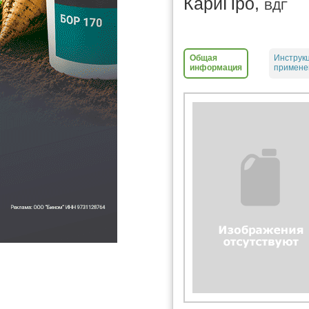
КариПро,
ВДГ
Общая
Инструк
информация
примене