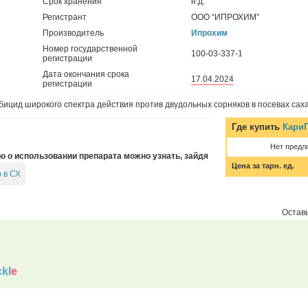
Срок хранения
н.д.
Регистрант
ООО “ИПРОХИМ”
Производитель
Ипрохим
Номер государственной
100-03-337-1
регистрации
Дата окончания срока
17.04.2024
регистрации
ицид широкого спектра действия против двудольных сорняков в посевах сах
Где купить
КариП
Нет предл
о использовании препарата можно узнать, зайдя
Цена за тарн. ед.
 в СХ
Оставь
kl
e