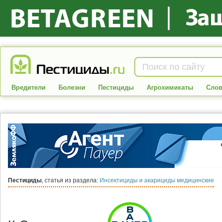
Вредители
Болезни
Пестициды
Агрохимикаты
Слов
Пестициды
, статья из раздела:
Инсектициды и акарициды медицинские