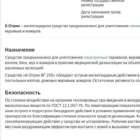
Номер государственной
регистрации
Дата окончания срока
регистрации
К-Отрин
– инсектицидное средство предназначено для уничтожения
сина
муравьев и комаров.
Назначение
Средство предназначено для уничтожения
синатропных
тараканов, мурав
клопов, блох, мух и комаров в практике медицинской дезинсекции на объек
различных категорий.
Средство «К-Отрин ВГ 250» обладает острым инсектицидным действием в 
постельных клопов, домовых муравьев, комаров. Остаточная активность со
Безопасность
По степени воздействия на организм теплокровных при введении в желудок
малоопасных веществ по ГОСТ 12.1.007-76. По лимитирующим показателям
зоне острого и подострого биоцидного действия в условиях применения ср
препаратов по Классификации степени опасности средств дезинсекции. 
сенсибилизирующее действие у средства не установлены. Рабочие раств
местным раздражающим эффектом при контакте с кожей и вызывают нере