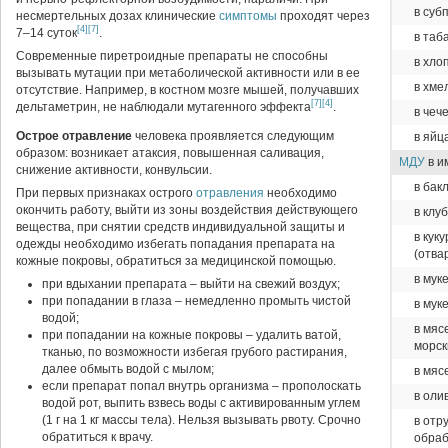
в суб
несмертельных дозах клинические
симптомы
проходят через
[4]
[7]
7–14 суток
.
в таб
Современные пиретроидные препараты не способны
в хло
вызывать мутации при метаболической активности или в ее
в хме
отсутствие. Например, в костном мозге мышей, получавших
[7]
[4]
дельтаметрин, не наблюдали мутагенного эффекта
.
в чеч
Острое отравление
человека проявляется следующим
в яйц
образом: возникает атаксия, повышенная саливация,
МДУ
в и
снижение активности, конвульсии.
в бак
При первых признаках острого
отравления
необходимо
окончить работу, выйти из зоны воздействия действующего
в клу
вещества, при снятии средств индивидуальной защиты и
в кук
одежды необходимо избегать попадания препарата на
(отва
кожные покровы, обратиться за медицинской помощью.
в мук
при вдыхании препарата – выйти на свежий воздух;
при попадании в глаза – немедленно промыть чистой
в мук
водой;
в мяс
при попадании на кожные покровы – удалить ватой,
морск
тканью, по возможности избегая грубого растирания,
далее обмыть водой с мылом;
в мяс
если препарат попал внутрь организма – прополоскать
в оли
водой рот, выпить взвесь воды с активированным углем
(1 г на 1 кг массы тела). Нельзя вызывать рвоту. Срочно
в отр
обратиться к врачу.
обра