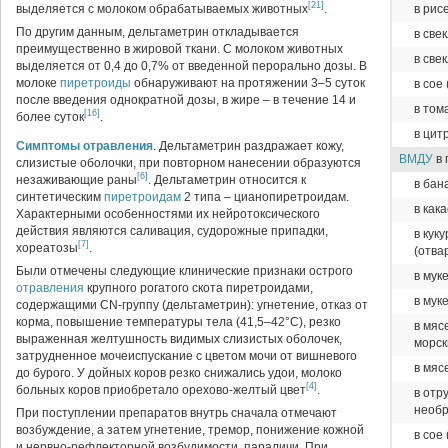
[21]
выделяется с молоком обрабатываемых животных
.
в рис
По другим данным, дельтаметрин откладывается
в све
преимущественно в жировой ткани. С молоком животных
в све
выделяется от 0,4 до 0,7% от введенной перорально дозы. В
молоке
пиретроиды
обнаруживают на протяжении 3–5 суток
в сое
после введения однократной дозы, в жире – в течение 14 и
в том
[16]
более суток
.
в цит
Симптомы
отравления
. Дельтаметрин раздражает кожу,
ВМДУ
в 
слизистые оболочки, при повторном нанесении образуются
[6]
незаживающие раны
. Дельтаметрин относится к
в бан
синтетическим
пиретроидам
2 типа – цианопиретроидам.
в как
Характерными особенностями их нейротоксического
действия являются саливация, судорожные припадки,
в кук
[7]
хореатозы
.
(отва
Были отмечены следующие клинические признаки острого
в мук
отравления
крупного рогатого скота пиретроидами,
в мук
содержащими CN-группу (дельтаметрин): угнетение, отказ от
корма, повышение температуры тела (41,5–42°С), резко
в мяс
выраженная желтушность видимых слизистых оболочек,
морск
затрудненное мочеиспускание с цветом мочи от вишневого
в мяс
до бурого. У дойных коров резко снижались удои, молоко
[4]
больных коров приобретало орехово-желтый цвет
.
в отр
необ
При поступлении препаратов внутрь сначала отмечают
возбуждение, а затем угнетение, тремор, понижение кожной
в сое
и нервно-рефлекторной возбудимости, параличи. При