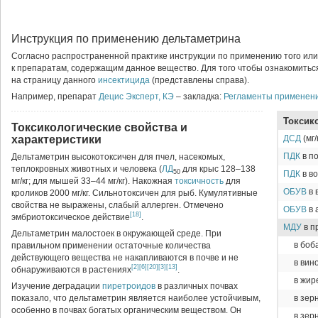
Инструкция по применению дельтаметрина
Согласно распространенной практике инструкции по применению того ил
к препаратам, содержащим данное вещество. Для того чтобы ознакомитьс
на страницу данного
инсектицида
(представлены справа).
Например, препарат
Децис Эксперт, КЭ
– закладка:
Регламенты применен
Токсик
Токсикологические свойства и
характеристики
ДСД
(мг/
ПДК
в по
Дельтаметрин высокотоксичен для пчел, насекомых,
теплокровных животных и человека (
ЛД
для крыс 128–138
50
ПДК
в во
мг/кг; для мышей 33–44 мг/кг). Накожная
токсичность
для
ОБУВ
в 
кроликов 2000 мг/кг. Сильнотоксичен для рыб. Кумулятивные
свойства не выражены, слабый аллерген. Отмечено
ОБУВ
в 
[18]
эмбриотоксическое действие
.
МДУ
в пр
Дельтаметрин малостоек в окружающей среде. При
в боба
правильном применении остаточные количества
действующего вещества не накапливаются в почве и не
в вин
[2]
[6]
[20]
[3]
[13]
обнаруживаются в растениях
.
в жир
Изучение деградации
пиретроидов
в различных почвах
показало, что дельтаметрин является наиболее устойчивым,
в зер
особенно в почвах богатых органическим веществом. Он
в зер