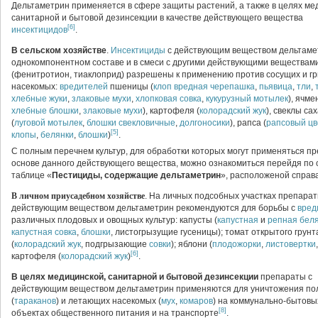
Дельтаметрин применяется в сфере защиты растений, а также в целях ме
санитарной и бытовой дезинсекции в качестве действующего вещества
[6]
инсектицидов
.
В сельском хозяйстве
.
Инсектициды
с действующим веществом дельтаме
однокомпонентном составе и в смеси с другими действующими веществам
(фенитротион, тиаклоприд) разрешены к применению против сосущих и г
насекомых:
вредителей
пшеницы (
клоп вредная черепашка
,
пьявица
,
тли
,
хлебные жуки
,
злаковые мухи
,
хлопковая совка
,
кукурузный мотылек
), ячме
хлебные блошки
,
злаковые мухи
), картофеля (
колорадский жук
), свеклы са
(
луговой мотылек
,
блошки свекловичные
,
долгоносики
), рапса (
рапсовый цв
[5]
клопы
,
белянки
,
блошки
)
.
С полным перечнем культур, для обработки которых могут применяться п
основе данного действующего вещества, можно ознакомиться перейдя по 
таблице «
Пестициды, содержащие дельтаметрин
», расположеной справа
В личном приусадебном хозяйстве
.
На личных подсобных участках препарат
действующим веществом дельтаметрин рекомендуются для борьбы с
вред
различных плодовых и овощных культур: капусты (
капустная
и
репная бел
капустная совка
,
блошки
, листогрызущие гусеницы); томат открытого грунт
(
колорадский жук
, подгрызающие
совки
); яблони (
плодожорки
,
листовертки
[6]
картофеля (
колорадский жук
)
.
В целях медицинской, санитарной и бытовой дезинсекции
препараты с
действующим веществом дельтаметрин применяются для уничтожения п
(
тараканов
) и летающих насекомых (
мух
,
комаров
) на коммунально-бытовы
[8]
объектах общественного питания и на транспорте
.