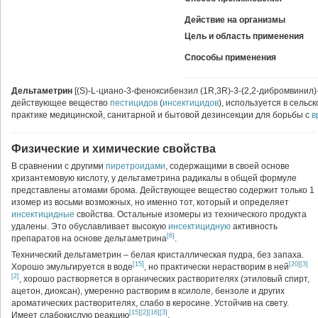
Действие на организмы
Цель и область применения
Способы применения
Дельтаметрин
[(S)-L-циано-3-феноксибензил (1R,3R)-3-(2,2-дибромвинил)
действующее вещество
пестицидов
(
инсектицидов
), используется в сельс
практике медицинской, санитарной и бытовой дезинсекции для борьбы с
в
Физические и химические свойства
В сравнении с другими
пиретроидами
, содержащими в своей основе
хризантемовую кислоту, у дельтаметрина радикалы в общей формуле
представлены атомами брома. Действующее вещество содержит только 1
изомер из восьми возможных, но именно тот, который и определяет
инсектицидные
свойства. Остальные изомеры из технического продукта
удалены. Это обуславливает высокую
инсектицидную
активность
[6]
препаратов на основе дельтаметрина
.
Технический дельтаметрин – белая кристаллическая пудра, без запаха.
[15]
[20]
[3]
Хорошо эмульгируется в воде
, но практически нерастворим в ней
[2]
, хорошо растворяется в органических растворителях (этиловый спирт,
ацетон, диоксан), умеренно растворим в ксилоле, бензоле и других
ароматических растворителях, слабо в керосине. Устойчив на свету.
[15]
[2]
[16]
[3]
Имеет слабокислую реакцию
.