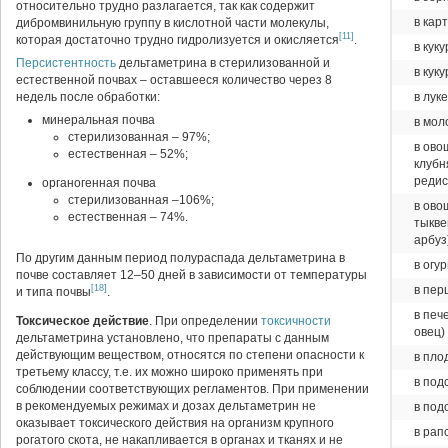
относительно трудно разлагается, так как содержит
в кар
дибромвинильную группу в кислотной части молекулы,
[11]
которая достаточно трудно гидролизуется и окисляется
.
в куку
Персистентность
дельтаметрина в стерилизованной и
в кук
естественной почвах – оставшееся количество через 8
недель после обработки:
в луке
минеральная почва
в мол
стерилизованная – 97%;
в ово
естественная – 52%;
клубн
редис
органогенная почва
стерилизованная –106%;
в ово
естественная – 74%.
тыкве
арбуз
По другим данным период полураспада дельтаметрина в
в огу
почве составляет 12–50 дней в зависимости от температуры
[18]
в пер
и типа почвы
.
в пече
Токсическое действие
. При определении
токсичности
овец)
дельтаметрина установлено, что препараты с данным
действующим веществом, относятся по степени опасности к
в пло
третьему классу, т.е. их можно широко применять при
в под
соблюдении соответствующих регламентов. При применении
в рекомендуемых режимах и дозах дельтаметрин не
в под
оказывает токсического действия на организм крупного
в рап
рогатого скота, не накапливается в органах и тканях и не