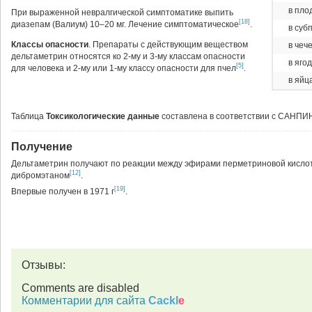
в пло
При выраженной невралгической симптоматике выпить
[18]
диазепам (Валиум) 10–20 мг. Лечение симптоматическое
.
в суб
Классы опасности
. Препараты с действующим веществом
в чеч
дельтаметрин относятся ко 2-му и 3-му классам опасности
в яго
[5]
для человека и 2-му или 1-му классу опасности для пчел
.
в яйц
Таблица
Токсикологические данные
составлена в соответствии с САНПИН
Получение
Дельтаметрин получают по реакции между эфирами перметриновой кислот
[12]
дибромэтаном
.
[19]
Впервые получен в 1971 г
.
Отзывы:
Comments are disabled
Комментарии для сайта
Cackl
e