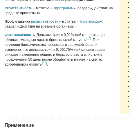
Резистентность
– в статье «
Пиретроиды
», раздел «Действие на
вредные организмы».
Профилактика
резистентности
– в статье «
Пиретроиды
»,
раздел «Действие на вредные организмы».
Фитотоксичность
. Дельтаметрин в 0,01%-ной концентрации
[10]
обжигает молодые листья брюссельской капусты
. При
изучении биохимических процессов в растущей фасоли
выявлено, что дельтаметрин в 0, 00175%-ной концентрации
снижает накопление общего и белкового азота в листьях в
продолжении 50 дней после обработки и влияет на синтез
[10]
аскорбиновой кислоты
.
Применение