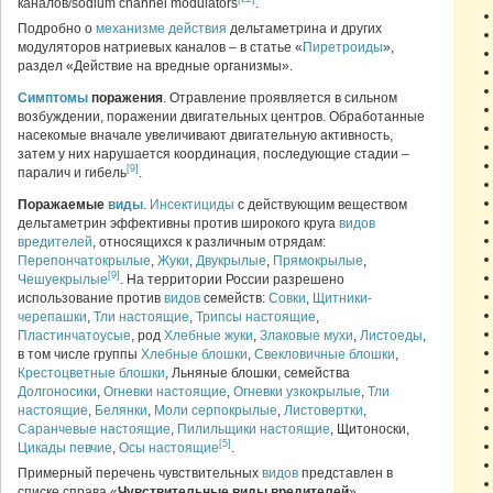
каналов/sodium channel modulators
.
Подробно о
механизме действия
дельтаметрина и других
модуляторов натриевых каналов – в статье «
Пиретроиды
»,
раздел «Действие на вредные организмы».
Симптомы
поражения
. Отравление проявляется в сильном
возбуждении, поражении двигательных центров. Обработанные
насекомые вначале увеличивают двигательную активность,
затем у них нарушается координация, последующие стадии –
[9]
паралич и гибель
.
Поражаемые
виды
.
Инсектициды
с действующим веществом
дельтаметрин эффективны против широкого круга
видов
вредителей
, относящихся к различным отрядам:
Перепончатокрылые
,
Жуки
,
Двукрылые
,
Прямокрылые
,
[9]
Чешуекрылые
. На территории России разрешено
использование против
видов
семейств:
Совки
,
Щитники-
черепашки
,
Тли
настоящие
,
Трипсы настоящие
,
Пластинчатоусые
, род
Хлебные жуки
,
Злаковые мухи
,
Листоеды
,
в том числе группы
Хлебные блошки
,
Свекловичные блошки
,
Крестоцветные блошки
, Льняные блошки, семейства
Долгоносики
,
Огневки настоящие
,
Огневки узкокрылые
,
Тли
настоящие
,
Белянки
,
Моли серпокрылые
,
Листовертки
,
Саранчевые настоящие
,
Пилильщики настоящие
, Щитоноски,
[5]
Цикады певчие
,
Осы настоящие
.
Примерный перечень чувствительных
видов
представлен в
списке справа «
Чувствительные виды вредителей
».