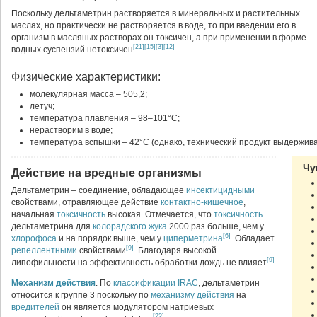
Поскольку дельтаметрин растворяется в минеральных и растительных
маслах, но практически не растворяется в воде, то при введении его в
организм в масляных растворах он токсичен, а при применении в форме
[21]
[15]
[3]
[12]
водных суспензий нетоксичен
.
Физические характеристики:
молекулярная масса – 505,2;
летуч;
температура плавления – 98–101°С;
нерастворим в воде;
температура вспышки – 42°С (однако, технический продукт выдержива
Чу
Действие на вредные организмы
Дельтаметрин – соединение, обладающее
инсектицидными
свойствами, отравляющее действие
контактно-кишечное
,
начальная
токсичность
высокая. Отмечается, что
токсичность
дельтаметрина для
колорадского жука
2000 раз больше, чем у
[6]
хлорофоса
и на порядок выше, чем у
циперметрина
. Обладает
[9]
репеллентными
свойствами
. Благодаря высокой
[9]
липофильности на эффективность обработки дождь не влияет
.
Механизм действия
. По
классификации
IRAC
, дельтаметрин
относится к группе 3 поскольку по
механизму действия
на
вредителей
он является модулятором натриевых
[22]