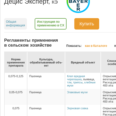
Децис Эксперт,
КЭ
Общая
Инструкция по
Купить
информация
применению в СХ
Регламенты применения
в сельском хозяйстве
Показать:
как в Каталоге
п
Нор­ма
Куль­ту­ра,
Спо­со
при­ме­не­ния
об­ра­ба­ты­ва­емый объ­
Вред­ный объ­ект
осо­бе
пре­па­ра­та
ект
0,075-0,125
Пшеница
Клоп вредная
Опрыскив
черепашка
, пьявица,
вегетации
тли
,
трипсы
,
хлебные
Расход ра
жуки
400 л/га
0,05-0,075
Пшеница
Злаковые мухи
Опрыскив
вегетации
Расход ра
400 л/га
0,075
Пшеница
Зерновая совка
Опрыскив
вегетации
Расход ра