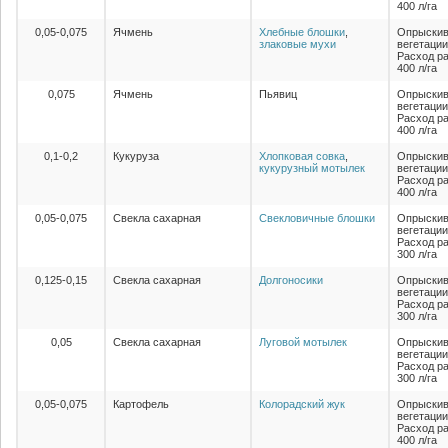
400 л/га
0,05-0,075
Ячмень
Хлебные блошки
,
Опрыскив
злаковые мухи
вегетации
Расход ра
400 л/га
0,075
Ячмень
Пьявиц
Опрыскив
вегетации
Расход ра
400 л/га
0,1-0,2
Кукуруза
Хлопковая совка
,
Опрыскив
кукурузный мотылек
вегетации
Расход ра
400 л/га
0,05-0,075
Свекла сахарная
Свекловичные блошки
Опрыскив
вегетации
Расход ра
300 л/га
0,125-0,15
Свекла сахарная
Долгоносики
Опрыскив
вегетации
Расход ра
300 л/га
0,05
Свекла сахарная
Луговой мотылек
Опрыскив
вегетации
Расход ра
300 л/га
0,05-0,075
Картофель
Колорадский жук
Опрыскив
вегетации
Расход ра
400 л/га