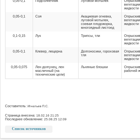
0,05-0,1
Подсолнечник
Луговой мотылек
Опрыскив
вегетации
жидкости 
0,05-0,1
Соя
Акациевая огневка,
Опрыскив
луговой мотылек,
вегетации
соевая плодожорка,
жидкости 
многоядный листоед
0,1-0,15
Лук
Трипсы, тли
Опрыскив
вегетации
жидкости 
0,05-0,1
Клевер, люцерна
Долгоносики, гороховая
Опрыскив
тля
вегетации
жидкости 
0,05-0,075
Лен долгунец, лен
Льняные блошки
Опрыскив
масличный (на
рабочей ж
технические цели)
Составитель:
Игнатьев П.С.
Страница внесена:
18.02.16 21:25
Последнее обновление:
25.08.25 12:09
Список источников