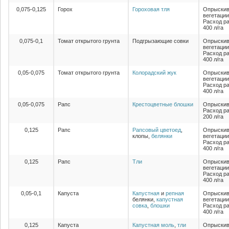
0,075-0,125
Горох
Гороховая тля
Опрыскив
вегетации
Расход ра
400 л/га
0,075-0,1
Томат открытого грунта
Подгрызающие совки
Опрыскив
вегетации
Расход ра
400 л/га
0,05-0,075
Томат открытого грунта
Колорадский жук
Опрыскив
вегетации
Расход ра
400 л/га
0,05-0,075
Рапс
Крестоцветные блошки
Опрыскив
Расход ра
200 л/га
0,125
Рапс
Рапсовый цветоед
,
Опрыскив
клопы,
белянки
вегетации
Расход ра
400 л/га
0,125
Рапс
Тли
Опрыскив
вегетации
Расход ра
400 л/га
0,05-0,1
Капуста
Капустная
и
репная
Опрыскив
белянки,
капустная
вегетации
совка
,
блошки
Расход ра
400 л/га
0,125
Капуста
Капустная моль
,
тли
Опрыскив