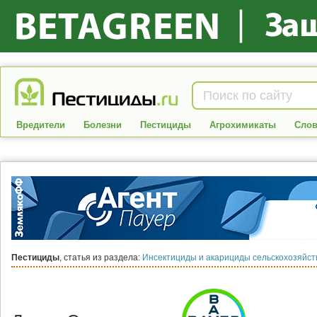
Вредители
Болезни
Пестициды
Агрохимикаты
Слов
Пестициды
, статья из раздела:
Инсектициды и акарициды сельскохозяйс