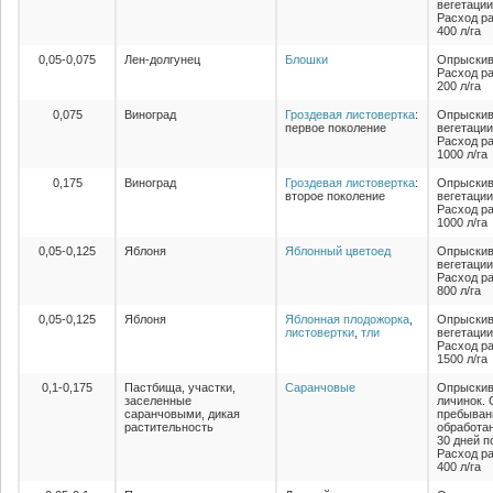
вегетации
Расход ра
400 л/га
0,05-0,075
Лен-долгунец
Блошки
Опрыскив
Расход ра
200 л/га
0,075
Виноград
Гроздевая листовертка
:
Опрыскив
первое поколение
вегетации
Расход ра
1000 л/га
0,175
Виноград
Гроздевая листовертка
:
Опрыскив
второе поколение
вегетации
Расход ра
1000 л/га
0,05-0,125
Яблоня
Яблонный цветоед
Опрыскив
вегетации
Расход ра
800 л/га
0,05-0,125
Яблоня
Яблонная плодожорка
,
Опрыскив
листовертки
,
тли
вегетации
Расход ра
1500 л/га
0,1-0,175
Пастбища, участки,
Саранчовые
Опрыскив
заселенные
личинок. 
саранчовыми, дикая
пребыван
растительность
обработа
30 дней п
Расход ра
400 л/га