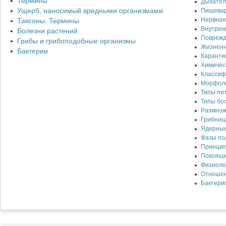
Термины
Дыхател
Ущерб, наносимый вредными организмами
Пищевар
Нервная
Таксоны. Термины
Внутрен
Болезни растений
Поврежд
Грибы и грибоподобные организмы
Жизненн
Бактерии
Каранти
Химичес
Классиф
Морфоло
Типы пи
Типы бо
Размнож
Грибниц
Ядерные
Фазы по
Принцип
Покоящи
Физиоло
Отношен
Бактери