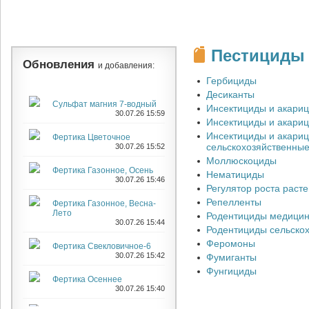
прилипают 
Содержание
активности 
изготовлен
Пестициды
вещества (
Обновления
и добавления:
следующим 
слеживатьс
Гербициды
внесении; 
Десиканты
хранении и
Сульфат магния 7-водный
Инсектициды и акари
30.07.26 15:59
Инсектициды и акари
Использ
Инсектициды и акари
Фертика Цветочное
Предпосев
сельскохозяйственны
30.07.26 15:52
(протравли
Моллюскоциды
опудривани
Фертика Газонное, Осень
Нематициды
30.07.26 15:46
предпосевн
Регулятор роста раст
растений и
Репелленты
Фертика Газонное, Весна-
обитающими
Лето
Родентициды медицин
Медицинска
30.07.26 15:44
Родентициды сельско
применяютс
Феромоны
инсектици
Фертика Свекловичное-6
что частици
30.07.26 15:42
Фумиганты
притягивают
Фунгициды
передвижен
Фертика Осеннее
30.07.26 15:40
постоянный
гибели член