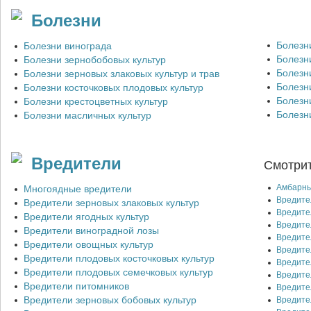
30.07.26 15:06
Болезни
Аквалит Кальций
30.07.26 15:05
Болезн
Болезни винограда
Болезн
Болезни зернобобовых культур
Аквалит Азот
30.07.26 15:04
Болезн
Болезни зерновых злаковых культур и трав
Болезни
Болезни косточковых плодовых культур
Аквалит Сера
Болезн
Болезни крестоцветных культур
30.07.26 15:04
Болезн
Болезни масличных культур
Полидон Цинк
30.07.26 14:55
Вредители
Смотрит
Амбарны
Многоядные вредители
Вредите
Вредители зерновых злаковых культур
Вредите
Вредители ягодных культур
Вредите
Вредители виноградной лозы
Вредите
Вредители овощных культур
Вредите
Вредители плодовых косточковых культур
Вредите
Вредители плодовых семечковых культур
Вредите
Вредители питомников
Вредите
Вредители зерновых бобовых культур
Вредите