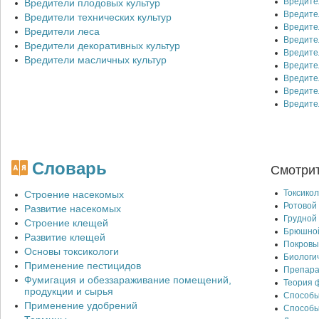
Вредите
Вредители плодовых культур
Вредите
Вредители технических культур
Вредите
Вредители леса
Вредите
Вредители декоративных культур
Вредите
Вредители масличных культур
Вредите
Вредите
Вредите
Вредите
Словарь
Смотрит
Токсико
Строение насекомых
Ротовой
Развитие насекомых
Грудной
Строение клещей
Брюшной
Развитие клещей
Покровы
Основы токсикологи
Биологи
Применение пестицидов
Препара
Фумигация и обеззараживание помещений,
Теория 
продукции и сырья
Способы
Применение удобрений
Способы