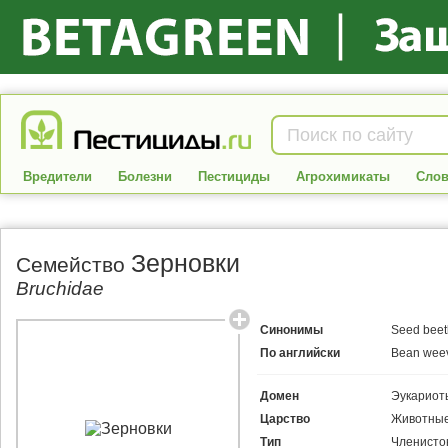
Вредители
Болезни
Пестициды
Агрохимикаты
Слов
Зерновки
Семейство
Bruchidae
Синонимы
Seed beet
По английски
Bean weev
Домен
Эукариот
Царство
Животные
Тип
Членисто