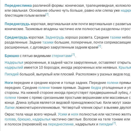
Переднеспинка
различной формы: коническая, трапециевидная, колоколо
или овальная. Основание обычно чуть больше, равно или слегка уже
надкр
[7]
блестящим голым килем
.
Переднегрудь
короткая, вертикальная или почти вертикальная с развит
конические. Тазиковые впадины частично или полностью разделены отрос
Среднегрудь
короткая.
Заднегрудь
хорошо развита. Средние
тазики
небол
разделенные. Задние
тазики
большие, поперечные, почти соприкасающиес
[7]
расширенные, с дуговидно закругленным задним краем
.
[7]
Брюшко
с пятью видимыми
стернитами
.
Надкрылья
укороченные, в задней части закругленные, оставляют откры
надкрылий
имеется 10 бороздок, иногда укороченных или неявных.
Крыль
Пигидий
большой, выпуклый или плоский. Расположен у разных видов под 
Ноги
передние и средние короче и толще задних. Передние
голени
прямые
передних. Средние
голени
тонкие прямые. Задние
бедра
утолщенные и уп
стороны. На нижней стороне иногда присутствует предвершинный зубец, л
голени
тонкие с прямо срезанными простыми вершинами или массивные с
конце. Длина зубцов является видовой принадлежностью. Кили могут за
Лапки
ложночетырехчлениковые. Четвертый членик скрыт в выемке двулоп
Окрас тела чаще всего черный.
Усики
и
ноги
полностью или частично желты
голова
,
брюшко
,
надкрылья
частично светлые. Волоски на теле тонкие или
[7]
и полосок (перевязей) на
переднеспинке
, надкрыльях и
пигидии
.