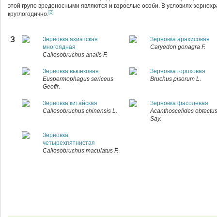
этой групе вредоносными являются и взрослые особи. В условиях зернох
[2]
круглогодично.
З
Зерновка азиатская
Зерновка арахисовая
многоядная
Caryedon gonagra F.
Callosobruchus analis F.
Зерновка вьюнковая
Зерновка гороховая
Euspermophagus sericeus
Bruchus pisorum L.
Geoffr.
Зерновка китайская
Зерновка фасолевая
Callosobruchus chinensis L.
Acanthoscelides obtectu
Say.
Зерновка
четырехпятнистая
Callosobruchus maculatus F.