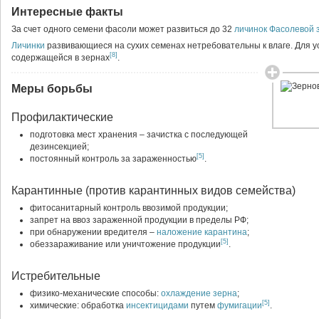
Интересные факты
За счет одного семени фасоли может развиться до 32
личинок
Фасолевой 
Личинки
развивающиеся на сухих семенах нетребовательны к влаге. Для у
[8]
содержащейся в зернах
.
Меры борьбы
Профилактические
подготовка мест хранения – зачистка с последующей
дезинсекцией;
[5]
постоянный контроль за зараженностью
.
Карантинные (против карантинных видов семейства)
фитосанитарный контроль ввозимой продукции;
запрет на ввоз зараженной продукции в пределы РФ;
при обнаружении вредителя –
наложение карантина
;
[5]
обеззараживание или уничтожение продукции
.
Истребительные
физико-механические способы:
охлаждение зерна
;
[5]
химические: обработка
инсектицидами
путем
фумигации
.