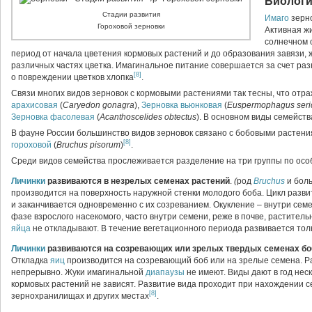
Биолог
Стадии развития
Имаго
зерно
Гороховой зерновки
Активная ж
солнечном 
период от начала цветения кормовых растений и до образования завязи,
различных частях цветка. Имагинальное питание совершается за счет ра
[8]
о повреждении цветков хлопка
.
Связи многих видов зерновок с кормовыми растениями так тесны, что отра
арахисовая
(
Caryedon gonagra
),
Зерновка вьюнковая
(
Euspermophagus seri
Зерновка фасолевая
(
Acanthoscelides obtectus
). В основном виды семейств
В фауне России большинство видов зерновок связано с бобовыми растени
[8]
гороховой
(
Bruchus pisorum
)
.
Среди видов семейства прослеживается разделение на три группы по ос
Личинки
развиваются в незрелых семенах растений
.
(
род
Bruchus
и бол
производится на поверхность наружной стенки молодого боба. Цикл разв
и заканчивается одновременно с их созреванием. Окукление – внутри семе
фазе взрослого насекомого, часто внутри семени, реже в почве, раститель
яйца
не откладывают. В течение вегетационного периода развивается тол
Личинки
развиваются на созревающих или зрелых твердых семенах б
Откладка
яиц
производится на созревающий боб или на зрелые семена. Р
непрерывно. Жуки имагинальной
диапаузы
не имеют. Виды дают в год нес
кормовых растений не зависят. Развитие вида проходит при нахождении се
[8]
зернохранилищах и других местах
.