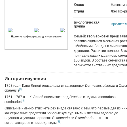
Класс
Насекомы
Отряд
Жесткокр
Биологическая
Вредител
группа
Семейство Зерновки
представл
Нажмите на фотографию для увеличения
развивающимися в семенах рас
с бобовыми. Вредят в личиночно
двуполое. Развитие полное. В м
принадлежащих к данному семей
150 видов. В составе семейства
сельскохозяйственных вредите
История изучения
1758 год – Карл Линей описал два вида зерновок
Dermestes pisorum
и
Curcu
[8]
chinensis
.
1761, 1767 гг. – К. Линей описывает род
Bruchus
с видами atomarius и
[8]
seminaries
.
Описание именно этих четырех видов связано с тем, что первые два из них
как серьезные вредители бобовых культур, были известны задолго до
научного изучения зерновок.
B. atomarius
и
В.seminaries
– часто
[8]
встречающиеся в природе виды
.