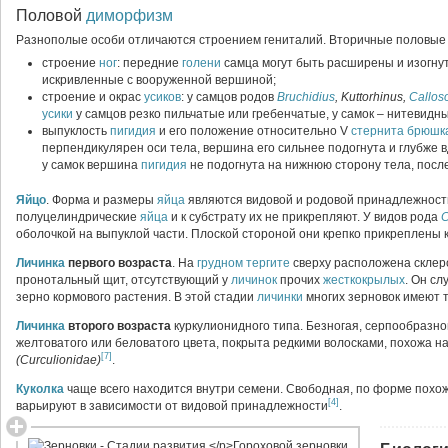
Половой
диморфизм
Разнополые особи отличаются строением гениталий. Вторичные половые 
строение
ног
: передние
голени
самца могут быть расширены и изогну
искривленные с вооруженной вершиной;
строение и окрас
усиков
: у самцов родов
Bruchidius
, Kuttorhinus,
Callos
усики
у самцов резко пильчатые или гребенчатые, у самок – нитевидн
выпуклость
пигидия
и его положение относительно V
стернита
брюшк
перпендикулярен оси тела, вершина его сильнее подогнута и глубже 
у самок вершина
пигидия
не подогнута на нижнюю сторону тела, пос
Яйцо
. Форма и размеры
яйца
являются видовой и родовой принадлежност
полуцелиндрические
яйца
и к субстрату их не прикрепляют. У видов рода
C
оболочкой на выпуклой части. Плоской стороной они крепко прикреплены
Личинка
первого возраста
. На
грудном
тергите
сверху расположена склер
пронотальный щит, отсутствующий у
личинок
прочих
жесткокрылых
. Он с
зерно кормового растения. В этой стадии
личинки
многих зерновок имеют 
Личинка
второго возраста
куркулионидного типа. Безногая, серпообразно
желтоватого или беловатого цвета, покрыта редкими волосками, похожа н
[7]
(Curculionidae)
.
Куколка
чаще всего находится внутри семени. Свободная, по форме похож
[4]
варьируют в зависимости от видовой принадлежности
.