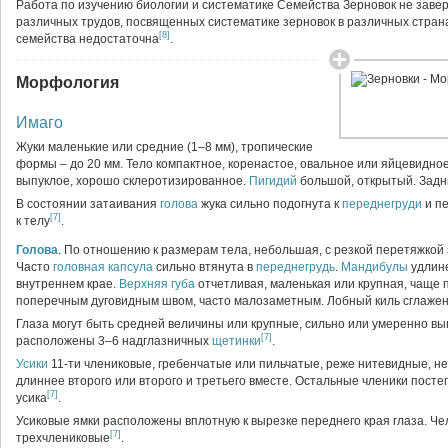
Работа по изучению биологии и систематике Семейства Зерновок не заве
различных трудов, посвященных систематике зерновок в различных страна
[8]
семейства недостаточна
.
Морфология
Имаго
Жуки маленькие или средние (1–8 мм), тропические
формы – до 20 мм. Тело компактное, коренастое, овальное или яйцевидно
выпуклое, хорошо склеротизированное.
Пигидий
большой, открытый. Зад
В состоянии затаивания
голова
жука сильно подогнута к
переднегруди
и п
[7]
к телу
.
Голова
. По отношению к размерам тела, небольшая, с резкой перетяжкой з
Часто
головная капсула
сильно втянута в
переднегрудь
.
Мандибулы
удлине
внутреннем крае.
Верхняя губа
отчетливая, маленькая или крупная, чаще 
поперечным дуговидным швом, часто малозаметным. Лобный киль сглаже
Глаза могут быть средней величины или крупные, сильно или умеренно вып
[7]
расположены 3–6 надглазничных
щетинки
.
Усики
11-ти члениковые, гребенчатые или пильчатые, реже нитевидные, н
длиннее второго или второго и третьего вместе. Остальные членики пост
[7]
усика
.
Усиковые ямки расположены вплотную к вырезке переднего края глаза. Ч
[7]
трехчлениковые
.