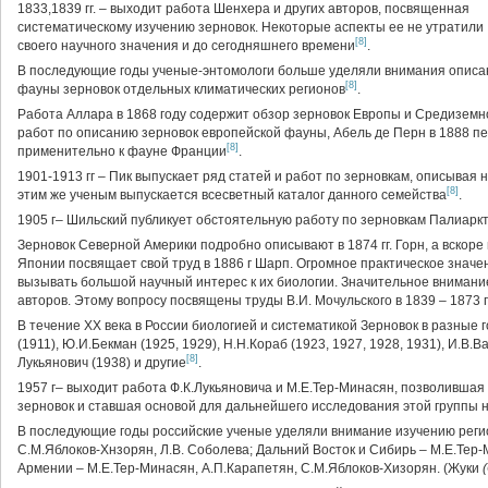
1833,1839 гг. – выходит работа Шенхера и других авторов, посвященная
систематическому изучению зерновок. Некоторые аспекты ее не утратили
[8]
своего научного значения и до сегодняшнего времени
.
В последующие годы ученые-энтомологи больше уделяли внимания опис
[8]
фауны зерновок отдельных климатических регионов
.
Работа Аллара в 1868 году содержит обзор зерновок Европы и Средиземно
работ по описанию зерновок европейской фауны, Абель де Перн в 1888 п
[8]
применительно к фауне Франции
.
1901-1913 гг – Пик выпускает ряд статей и работ по зерновкам, описывая 
[8]
этим же ученым выпускается всесветный каталог данного семейства
.
1905 г– Шильский публикует обстоятельную работу по зерновкам Палиарк
Зерновок Северной Америки подробно описывают в 1874 гг. Горн, а вскоре п
Японии посвящает свой труд в 1886 г Шарп. Огромное практическое значе
вызывать большой научный интерес к их биологии. Значительное внимание
авторов. Этому вопросу посвящены труды В.И. Мочульского в 1839 – 1873 г
В течение XX века в России биологией и систематикой Зерновок в разные го
(1911), Ю.И.Бекман (1925, 1929), Н.Н.Кораб (1923, 1927, 1928, 1931), И.В.Ва
[8]
Лукьянович (1938) и другие
.
1957 г– выходит работа Ф.К.Лукьяновича и М.Е.Теp-Минасян, позволившая
зерновок и ставшая основой для дальнейшего исследования этой группы 
В последующие годы российские ученые уделяли внимание изучению реги
С.М.Яблоков-Хнзорян, Л.В. Соболева; Дальний Восток и Сибирь – М.Е.Тер-
Армении – М.Е.Тер-Минасян, А.П.Карапетян, С.М.Яблоков-Хизорян. (Жуки