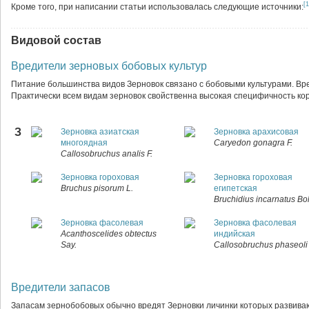
[1
Кроме того, при написании статьи использовалась следующие источники:
Видовой состав
Вредители зерновых бобовых культур
Питание большинства видов Зерновок связано с бобовыми культурами. Вре
Практически всем видам зерновок свойственна высокая специфичность к
З
Зерновка азиатская
Зерновка арахисовая
многоядная
Caryedon gonagra F.
Callosobruchus analis F.
Зерновка гороховая
Зерновка гороховая
Bruchus pisorum L.
египетская
Bruchidius incarnatus Bo
Зерновка фасолевая
Зерновка фасолевая
Acanthoscelides obtectus
индийская
Say.
Callosobruchus phaseoli 
Вредители запасов
Запасам зернобобовых обычно вредят Зерновки личинки которых развива