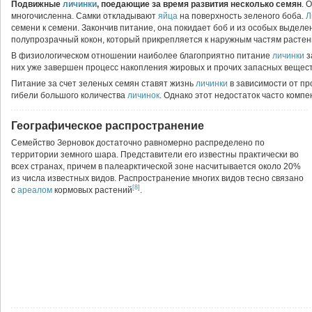
Подвижные
личинки
, поедающие за время развития несколько семян
. 
многочисленна. Самки откладывают
яйца
на поверхность зеленого боба.
Л
семени к семени. Закончив питание, она покидает боб и из особых выделе
полупрозрачный кокон, который прикрепляется к наружным частям расте
В физиологическом отношении наиболее благоприятно питание
личинки
з
них уже завершен процесс накопления жировых и прочих запасных вещес
Питание за счет зеленых семян ставят жизнь
личинки
в зависимости от пр
гибели большого количества
личинок
. Однако этот недостаток часто комп
Географическое распространение
Семейство Зерновок достаточно равномерно распределено по
территории земного шара. Представители его известны практически во
всех странах, причем в палеарктической зоне насчитывается около 20%
из числа известных видов. Распространение многих видов тесно связано
[8]
с
ареалом
кормовых растений
.