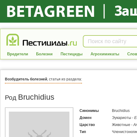
Вредители
Болезни
Пестициды
Агрохимикаты
Слов
Возбудитель болезней
, статья из раздела:
Bruchidius
Род
Синонимы
Bruchidius
Домен
Эукариоты -
E
Царство
Животные -
An
Тип
Членистоноги