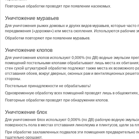
Повторные обработки проводят при появлении насекомых.
Уничтожение муравьев
Для уничтожения рыжих домовых и других видов муравьев, которые часто
передвижения («дорожки») или места скопления. Используются рабочие э
Обработки повторяют при появлении муравьев.
Уничтожение клопов
Для уничтожения клопов используют 0,006% (по ДВ) водные эмульсии пре
помещений постельными клопами обрабатывают лишь места их обитания; 
стен сухой штукатуркой обработке подлежат также места их возможного р
отставания обоев, вокруг дверных, оконных рам и вентиляционных решеток
стороны.
Постельные принадлежности не обрабатывать!
Одновременную обработку всех помещений проводят лишь в общежитиях, 
Повторные обработки проводят при обнаружении клопов.
Уничтожение блох
Для уничтожения блох используют 0,006% (по ДВ) рабочую водную эмульси
поверхность пола в местах отставания линолеума и плинтусов, щели за пл
При обработке захламленных подвалов эти помещения предварительно по
тщательно орошают.