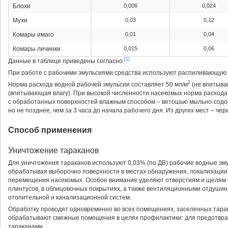
Блохи
0,006
0,024
Мухи
0,03
0,12
Комары имаго
0,01
0,04
Комары личинки
0,015
0,06
[1]
Данные в таблице приведены согласно:
При работе с рабочими эмульсиями средства используют распиливающую 
2
Норма расхода водной рабочей эмульсии составляет 50 мл/м
(не впитыва
(впитывающая влагу). При высокой численности насекомых норма расхода 
с обработанных поверхностей влажным способом – ветошью мыльно-содов
но не позднее, чем за 3 часа до начала рабочего дня. Из других мест – че
Способ применения
Уничтожение тараканов
Для уничтожения тараканов используют 0,03% (по ДВ) рабочие водные эм
обрабатывая выборочно поверхности в местах обнаружения, локализации 
перемещения насекомых. Особое внимание уделяют отверстиям и щелям в с
плинтусов, в облицовочных покрытиях, а также вентиляционными отдушин
отопительной и канализационной систем.
Обработку проводят одновременно во всех помещениях, заселенных тарак
обрабатывают смежные помещения в целях профилактики: для предотвра
тараканами.