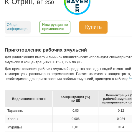
К-Отрин,
ВГ-250
Общая
Инструкция по
Купить
информация
применению
Приготовление рабочих эмульсий
Для уничтожения имаго и личинок членистоногих используют свежеприго
эмульсии в концентрациях 0,015-0,05% по ДВ.
Для приготовления рабочих эмульсий средство разводят водой комнатной
температуры, равномерно перемешивая. Расчет количества концентрата,
[1
необходимого для приготовления рабочих эмульсий, приведен в таблице.
Кон­цен­тра­ция 
Кон­цен­тра­ция (%)
Вид чле­нис­то­но­го­го
ра­бо­чей эмуль­с
по ДВ
пре­па­ра­тив­ной ф
Тараканы
0,03
0,12
Клопы
0,006
0,024
Муравьи
0,01
0,04