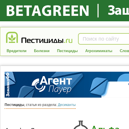
Вредители
Болезни
Пестициды
Агрохимикаты
Слов
Пестициды
, статья из раздела:
Десиканты