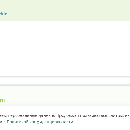
kl
e
:05
истрация пестицидов
Правила сайта
О проекте
аем персональные данные. Продолжая пользоваться сайтом, в
ии с
Политикой конфиденциальности
.
Если не
страницы сайта доступно