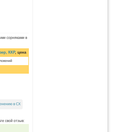
ыми сорняками в
зер, ККР
, цена
ложений
енению в СХ
те свой отзыв: