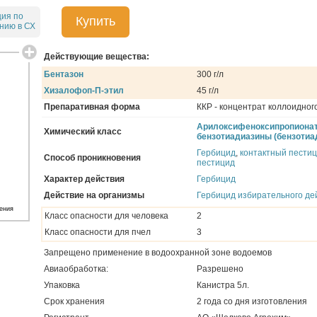
ция по
Купить
нию в СХ
Действующие вещества:
Бентазон
300 г/л
Хизалофоп-П-этил
45 г/л
Препаративная форма
ККР - концентрат коллоидног
Арилоксифеноксипропиона
Химический класс
бензотиадиазины (бензотиа
Гербицид
,
контактный пести
Способ проникновения
пестицид
Характер действия
Гербицид
Действие на организмы
Гербицид избирательного де
ения
Класс опасности для человека
2
Класс опасности для пчел
3
Запрещено применение в водоохранной зоне водоемов
Авиаобработка:
Разрешено
Упаковка
Канистра 5л.
Срок хранения
2 года со дня изготовления