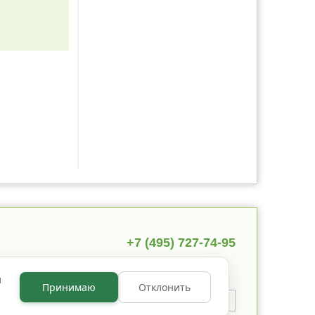
+7 (495) 727-74-95
ы
Принимаю
Отклонить
 указано иное, содержимое
 по лицензии
CC BY NC 3.0
.