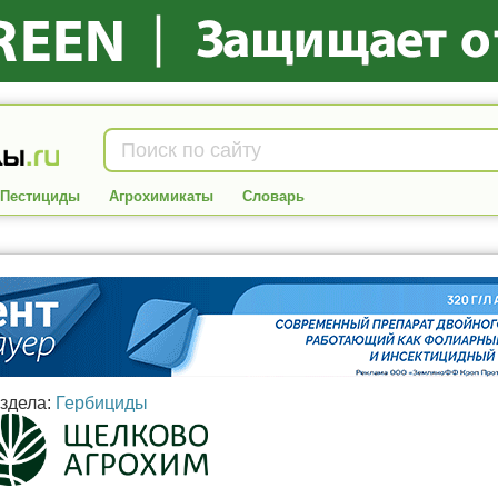
Пестициды
Агрохимикаты
Словарь
аздела:
Гербициды