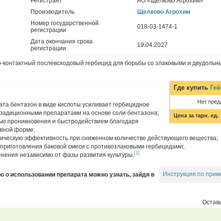
Регистрант
АО «Щелково Агрохим»
Производитель
Щелково Агрохим
Номер государственной
018-03-1474-1
регистрации
Дата окончания срока
19.04.2027
регистрации
-контактный послевсходовый гербицид для борьбы со злаковыми и двудольн
Где купить
Гей
Нет пред
ата бентазон в виде кислоты усиливает гербицидное
традиционными препаратами на основе соли бентазона;
Цена за тарн. ед.
ью проникновения и быстродействием благодаря
вной форме;
ическую эффективность при сниженном количестве действующего вещества;
приготовления баковой смеси с противозлаковыми гербицидами;
[1]
нения независимо от фазы развития культуры.
Инструкция по прим
о использовании препарата можно узнать, зайдя в
Оставь