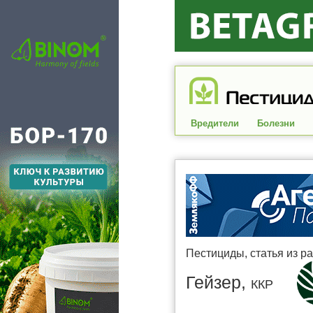
Вредители
Болезни
Пестициды
, статья из р
Гейзер,
ККР