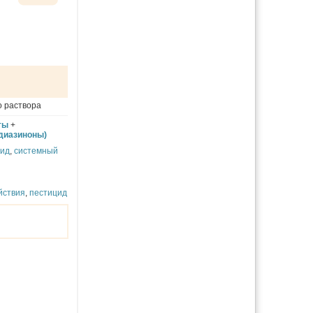
о раствора
ты
+
диазиноны)
цид
,
системный
йствия
,
пестицид