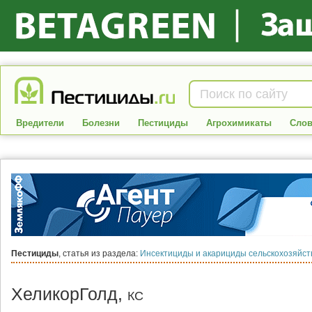
Вредители
Болезни
Пестициды
Агрохимикаты
Слов
Пестициды
, статья из раздела:
Инсектициды и акарициды сельскохозяйс
ХеликорГолд,
КС