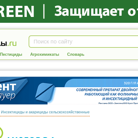
Пестициды
Агрохимикаты
Словарь
:
Инсектициды и акарициды сельскохозяйственные