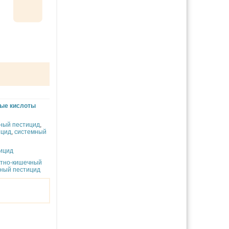
вые кислоты
ный пестицид
,
ицид
,
системный
ицид
ктно-кишечный
ный пестицид