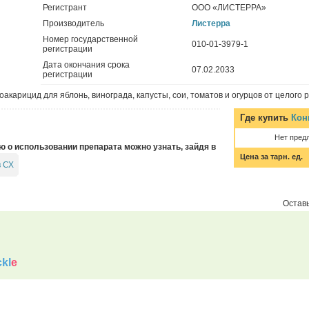
Регистрант
ООО «ЛИСТЕРРА»
Производитель
Листерра
Номер государственной
010-01-3979-1
регистрации
Дата окончания срока
07.02.2033
регистрации
акарицид для яблонь, винограда, капусты, сои, томатов и огурцов от целого 
Где купить
Кон
Нет пред
о использовании препарата можно узнать, зайдя в
Цена за тарн. ед.
в СХ
Оставь
kl
e