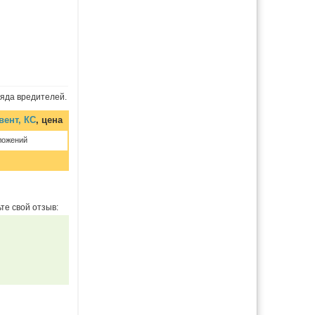
ряда вредителей.
вент, КС
, цена
ложений
те свой отзыв: