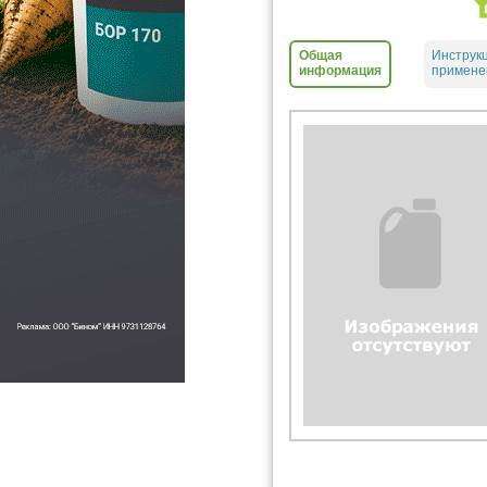
Общая
Инструк
информация
примене