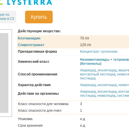
ция по
Купить
нию в СХ
Действующие вещества:
Клотианидин
70 г/л
Спиротетрамат
120 г/л
Препаративная форма
Концентрат суспензии
Неоникотиноиды
+
тетроно
Химический класс
(Кетоенолы)
Акарицид
,
инсектицид
,
кишеч
Способ проникновения
контактный пестицид
,
немат
пестицид
Характер действия
Акарицид
,
инсектицид
,
немат
Акарицид
,
инсектицид
,
конта
Действие на организмы
пестицид
,
нематицид
,
систем
Класс опасности для человека
3
Класс опасности для пчел
1
Упаковка
н.д.
Срок хранения
н.д.