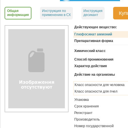
Общая
Инструкция по
Инструкция
Куп
информация
применению в СХ
десикант
Действующее вещество:
Глюфосинат аммоний
Препаративная форма
Химический класс
Способ проникновения
Характер действия
Действие на организмы
Класс опасности для человека
Класс опасности для пчел
Упаковка
Срок хранения
Регистрант
Производитель
Номер государственной