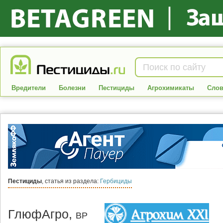
Вредители
Болезни
Пестициды
Агрохимикаты
Слов
Пестициды
, статья из раздела:
Гербициды
ГлюфАгро,
ВР