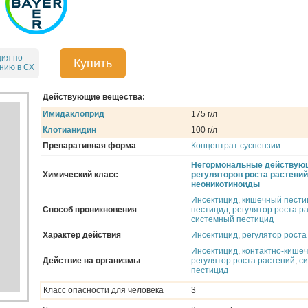
ция по
Купить
нию в СХ
Действующие вещества:
Имидаклоприд
175 г/л
Клотианидин
100 г/л
Препаративная форма
Концентрат суспензии
Негормональные действую
Химический класс
регуляторов роста растений
неоникотиноиды
Инсектицид
,
кишечный пести
Способ проникновения
пестицид
,
регулятор роста р
системный пестицид
Характер действия
Инсектицид
,
регулятор роста
Инсектицид
,
контактно-кише
Действие на организмы
регулятор роста растений
,
с
пестицид
Класс опасности для человека
3