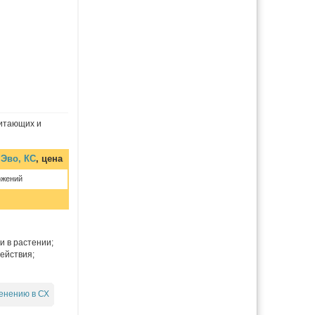
битающих и
 Эво, КС
, цена
ожений
и в растении;
ействия;
енению в СХ