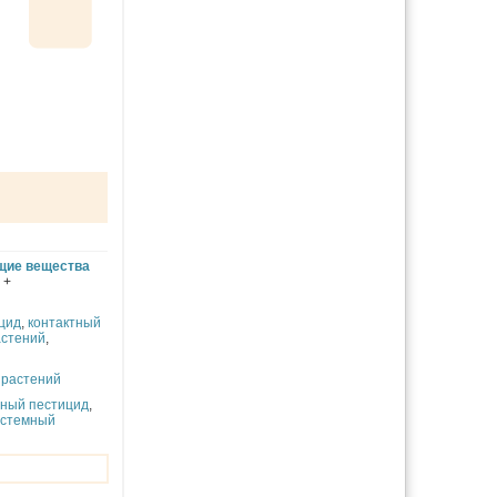
щие вещества
+
цид
,
контактный
астений
,
 растений
чный пестицид
,
истемный