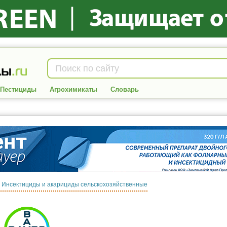
Пестициды
Агрохимикаты
Словарь
:
Инсектициды и акарициды сельскохозяйственные