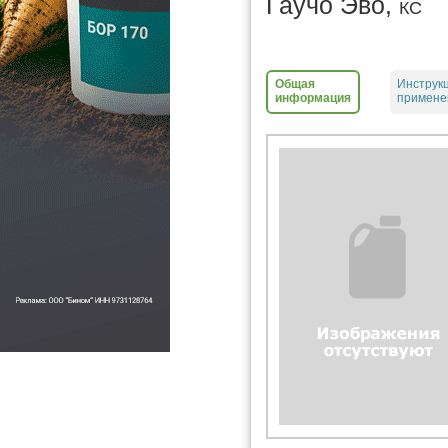
Гаучо Эво,
КС
Общая
Инструк
информация
примене