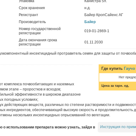
Упаковка
Канистра 5л.
Срок хранения
н.д.
Регистрант
Байер КропСайенс АГ
Производитель
Байер
Номер государственной
019-01-2869-1
регистрации
Дата окончания срока
01.11.2030
регистрации
ухкомпонентный инсектицидный протравитель семян для защиты от почвоо
Где купить
Гаучо
Нет предл
от комплекса почвообитающих и наземных
Цена за тарн. ед.
мом этапе – проростков и всходов;
бильной эффективности в широком диапазоне
ых погодных условиях;
ух действующих веществ, различных по степени растворимости и подвижност
ных ингредиентов, обеспечивающий высокую скорость и продолжительность д
 отмены нескольких инсектицидных опрыскиваний по вегетации.
Инструкция по прим
о использовании препарата можно узнать, зайдя в