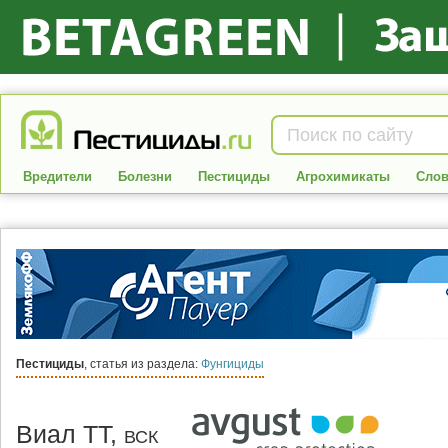
Вредители
Болезни
Пестициды
Агрохимикаты
Слов
Пестициды
, статья из раздела:
Фунгициды
Виал ТТ,
ВСК