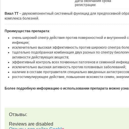
Дата окончания срока
регистрации
Виал ТТ
– двухкомпонентный системный фунгицид для предпосевной обраб
комплекса болезней.
Преимущества препарата
:
очень широкий спектр действия против поверхностной и внутренней 
инфекции;
исключительно высокая эффективность против широкого спектра бол
тщательно подобранная комбинация двух разных по спектру биологи
активности действующих веществ;
эффективный контроль всех почвенных патогенов и семенной инфекци
исключительно высокая активность против головневых заболеваний;
наличие в составе протравителя специально введенных антистрессов
ростостимулирующее действие, повышение всхожести семян, энергии 
Более подробную информацию о использовании препарата можно узнат
Отзывы:
Reviews are disabled