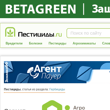
Вредители
Болезни
Пестициды
Агрохимикаты
Слов
Пестициды
, статья из раздела:
Гербициды