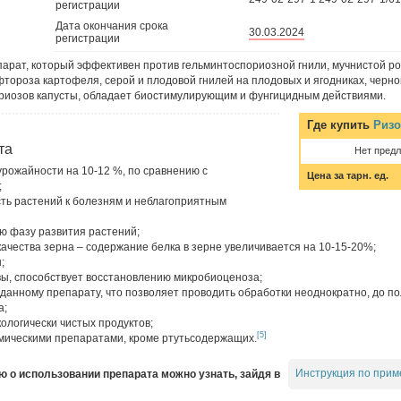
регистрации
Дата окончания срока
30.03.2024
регистрации
парат, который эффективен против гельминтоспориозной гнили, мучнистой ро
тороза картофеля, серой и плодовой гнилей на плодовых и ягодниках, черно
териозов капусты, обладает биостимулирующим и фунгицидным действиями.
Где купить
Ризо
та
Нет пред
рожайности на 10-12 %, по сравнению с
Цена за тарн. ед.
;
ь растений к болезням и неблагоприятным
ю фазу развития растений;
ачества зерна – содержание белка в зерне увеличивается на 10-15-20%;
;
ы, способствует восстановлению микробиоценоза;
 данному препарату, что позволяет проводить обработки неоднократно, до п
а;
ологически чистых продуктов;
[5]
мическими препаратами, кроме ртутьсодержащих.
Инструкция по прим
о использовании препарата можно узнать, зайдя в