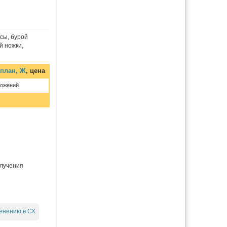
сы, бурой
й ножки,
план, Ж
, цена
ложений
олучения
енению в СХ