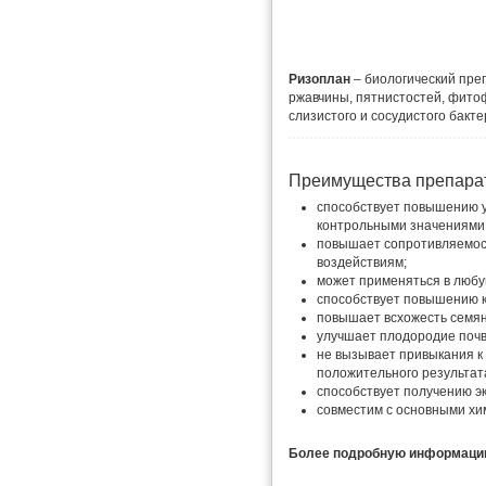
Ризоплан
– биологический пре
ржавчины, пятнистостей, фитоф
слизистого и сосудистого бак
Преимущества препара
способствует повышению у
контрольными значениями
повышает сопротивляемост
воздействиям;
может применяться в любу
способствует повышению к
повышает всхожесть семян
улучшает плодородие почв
не вызывает привыкания к
положительного результат
способствует получению эк
совместим с основными хи
Более подробную информацию 