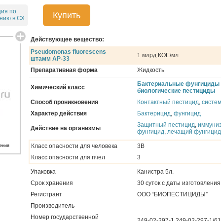
ция по
Купить
нию в СХ
Действующее вещество:
Pseudomonas fluorescens
1 млрд КОЕ/мл
штамм АР-33
Препаративная форма
Жидкость
Бактериальные фунгициды
Химический класс
биологические пестициды
Способ проникновения
Контактный пестицид
,
систе
Характер действия
Бактерицид
,
фунгицид
Защитный пестицид
,
иммуни
Действие на организмы
фунгицид
,
лечащий фунгицид
Класс опасности для человека
3В
ения
Класс опасности для пчел
3
Упаковка
Канистра 5л.
Срок хранения
30 суток с даты изготовления
Регистрант
ООО “БИОПЕСТИЦИДЫ”
Производитель
Номер государственной
249-02-297-1 249-02-297-1/61