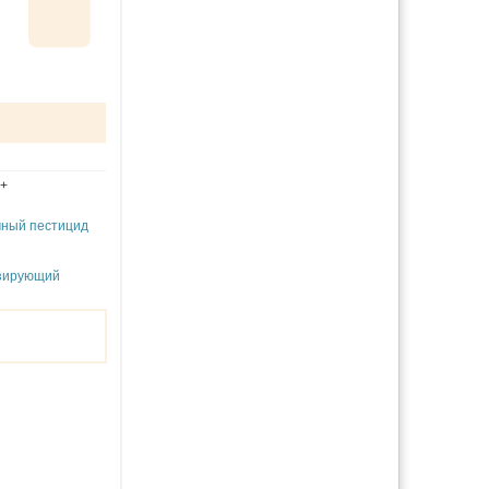
+
мный пестицид
зирующий