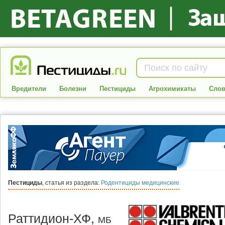
Вредители
Болезни
Пестициды
Агрохимикаты
Слов
Пестициды
, статья из раздела:
Родентициды медицинские
Раттидион-ХФ,
МБ