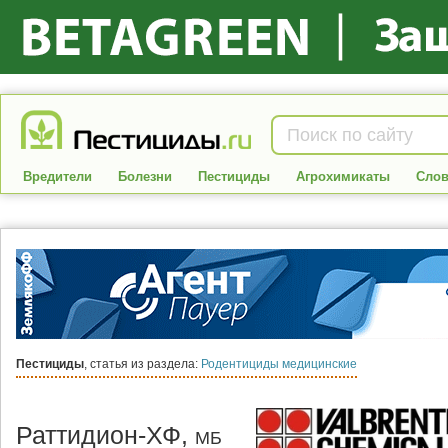
Вредители
Болезни
Пестициды
Агрохимикаты
Слов
Пестициды
, статья из раздела:
Родентициды медицинские
Раттидион-ХФ,
МБ