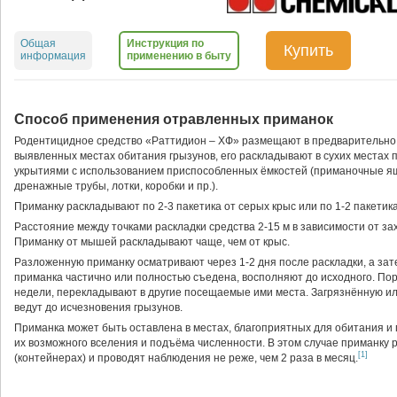
Общая
Инструкция по
Купить
информация
применению в быту
Способ применения отравленных приманок
Родентицидное средство «Раттидион – ХФ» размещают в предварительно
выявленных местах обитания грызунов, его раскладывают в сухих местах 
укрытиями с использованием приспособленных ёмкостей (приманочные я
дренажные трубы, лотки, коробки и пр.).
Приманку раскладывают по 2-3 пакетика от серых крыс или по 1-2 пакети
Расстояние между точками раскладки средства 2-15 м в зависимости от з
Приманку от мышей раскладывают чаще, чем от крыс.
Разложенную приманку осматривают через 1-2 дня после раскладки, а зате
приманка частично или полностью съедена, восполняют до исходного. По
недели, перекладывают в другие посещаемые ими места. Загрязнённую и
ведут до исчезновения грызунов.
Приманка может быть оставлена в местах, благоприятных для обитания 
их возможного вселения и подъёма численности. В этом случае приманку
[1]
(контейнерах) и проводят наблюдения не реже, чем 2 раза в месяц.