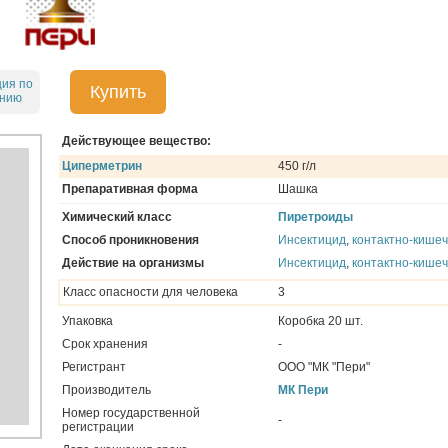
ция по
Купить
ению
Действующее вещество:
Циперметрин
450 г/л
Препаративная форма
Шашка
Химический класс
Пиретроиды
Способ проникновения
Инсектицид
,
контактно-кише
Действие на организмы
Инсектицид
,
контактно-кише
Класс опасности для человека
3
Упаковка
Коробка 20 шт.
Срок хранения
-
Регистрант
ООО "МК "Пери"
Производитель
МК Пери
Номер государственной
-
регистрации