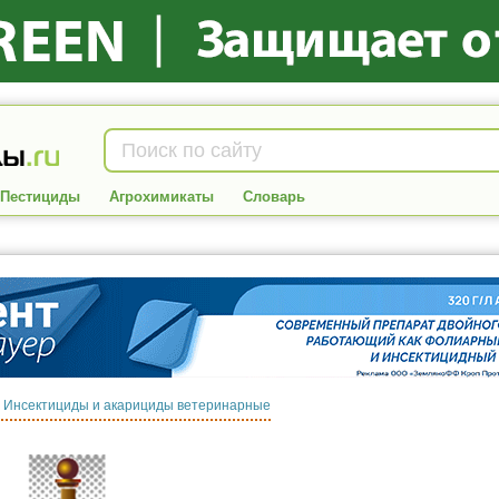
Пестициды
Агрохимикаты
Словарь
:
Инсектициды и акарициды ветеринарные