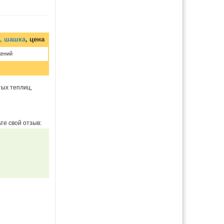
, шашка
, цена
жений
тых теплиц,
те свой отзыв: