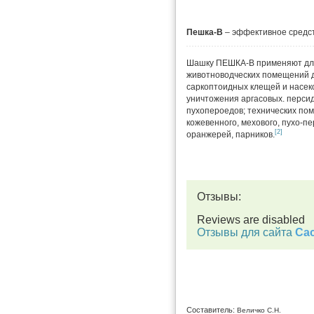
Пешка-В
– эффективное средст
Шашку ПЕШКА-В применяют для
животноводческих помещений д
саркоптоидных клещей и насек
уничтожения аргасовых. персид
пухопероедов; технических по
кожевенного, мехового, пухо-п
[2]
оранжерей, парников.
Отзывы:
Reviews are disabled
Отзывы для сайта
Cac
Составитель:
Величко С.Н.