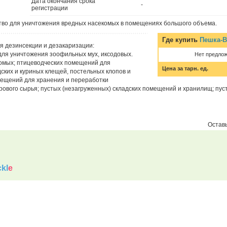
Дата окончания срока
-
регистрации
во для уничтожения вредных насекомых в помещениях большого объема.
Где купить
Пешка-В
 дезинсекции и дезакаризации:
ля уничтожения зоофильных мух, иксодовых.
Нет предло
омых; птицеводческих помещений для
Цена за тарн. ед.
ских и куриных клещей, постельных клопов и
мещений для хранения и переработки
ерового сырья; пустых (незагруженных) складских помещений и хранилищ; пус
Оставь
kl
e