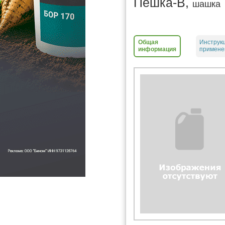
Пешка-В,
шашка
Общая
Инструк
информация
примен