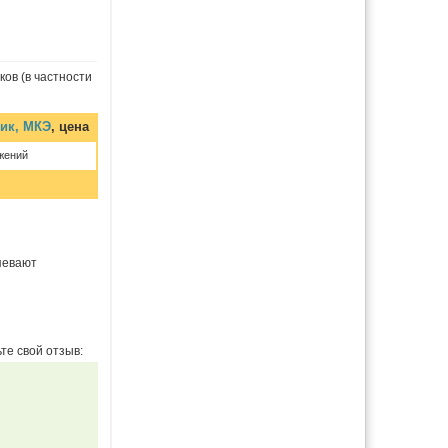
ков (в частности
ик, МКЭ
, цена
жений
спевают
те свой отзыв: