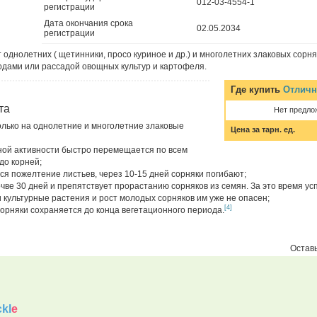
012-03-4554-1
регистрации
Дата окончания срока
02.05.2034
регистрации
 однолетних ( щетинники, просо куриное и др.) и многолетних злаковых сорня
ходами или рассадой овощных культур и картофеля.
Где купить
Отличн
та
Нет предло
олько на однолетние и многолетние злаковые
Цена за тарн. ед.
ной активности быстро перемещается по всем
до корней;
ся пожелтение листьев, через 10-15 дней сорняки погибают;
чве 30 дней и препятствует прорастанию сорняков из семян. За это время у
 культурные растения и рост молодых сорняков им уже не опасен;
[4]
орняки сохраняется до конца вегетационного периода.
Оставь
kl
e