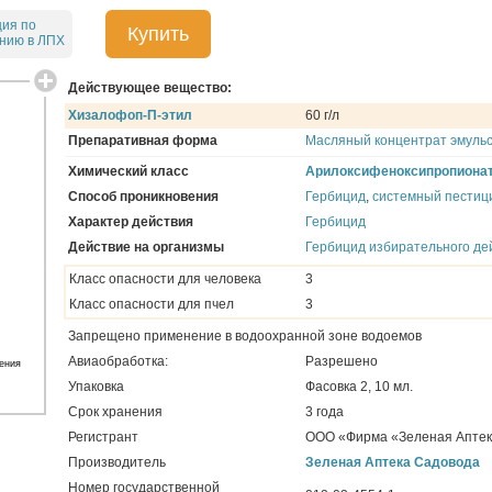
ция по
Купить
нию в ЛПХ
Действующее вещество:
Хизалофоп-П-этил
60 г/л
Препаративная форма
Масляный концентрат эмуль
Химический класс
Арилоксифеноксипропиона
Способ проникновения
Гербицид
,
системный пестиц
Характер действия
Гербицид
Действие на организмы
Гербицид избирательного де
Класс опасности для человека
3
Класс опасности для пчел
3
Запрещено применение в водоохранной зоне водоемов
Авиаобработка:
Разрешено
ения
Упаковка
Фасовка 2, 10 мл.
Срок хранения
3 года
Регистрант
ООО «Фирма «Зеленая Аптек
Производитель
Зеленая Аптека Садовода
Номер государственной