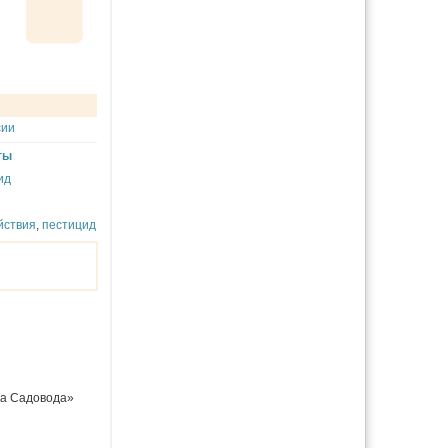
сии
ты
ид
йствия
,
пестицид
а Садовода»