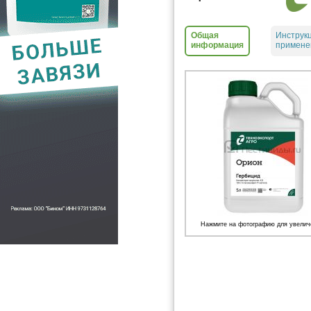
Общая
Инструк
информация
примене
Нажмите на фотографию для увелич