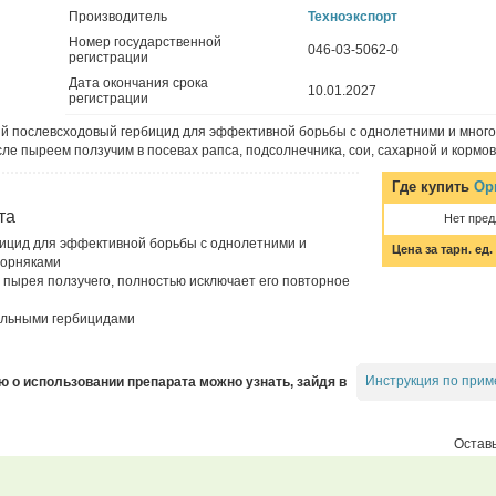
Производитель
Техноэкспорт
Номер государственной
046-03-5062-0
регистрации
Дата окончания срока
10.01.2027
регистрации
й послевсходовый гербицид для эффективной борьбы с однолетними и мног
сле пыреем ползучим в посевах рапса, подсолнечника, сои, сахарной и кормов
Где купить
Ор
та
Нет пре
ицид для эффективной борьбы с однолетними и
Цена за тарн. ед.
сорняками
пырея ползучего, полностью исключает его повторное
ольными гербицидами
Инструкция по прим
о использовании препарата можно узнать, зайдя в
Оставь