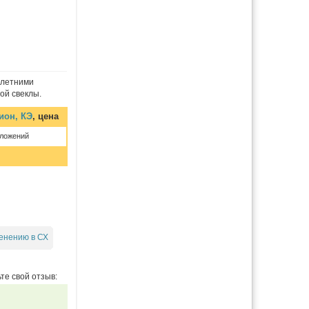
олетними
ой свеклы.
ион, КЭ
, цена
дложений
енению в СХ
те свой отзыв: