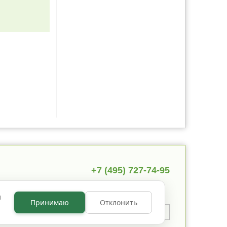
+7 (495) 727-74-95
ы
Принимаю
Отклонить
 указано иное, содержимое
 по лицензии
CC BY NC 3.0
.