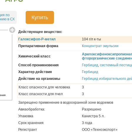
ция по
Купить
нию в СХ
Действующее вещество:
Галоксифоп-Р-метил
104 г/л к-ты
Препаративная форма
Концентрат эмульсии
Арилоксифеноксипропиона
Химический класс
фторорганические соедине
Способ проникновения
Гербицид
,
системный пестиц
Характер действия
Гербицид
Действие на организмы
Гербицид избирательного де
Класс опасности для человека
3
Класс опасности для пчел
3
ения
Запрещено применение в водоохранной зоне водоемов
Авиаобработка:
Разрешено
Упаковка
Канистра 5 л.
Срок хранения
3 года
Регистрант
ООО «Техноэкспорт»