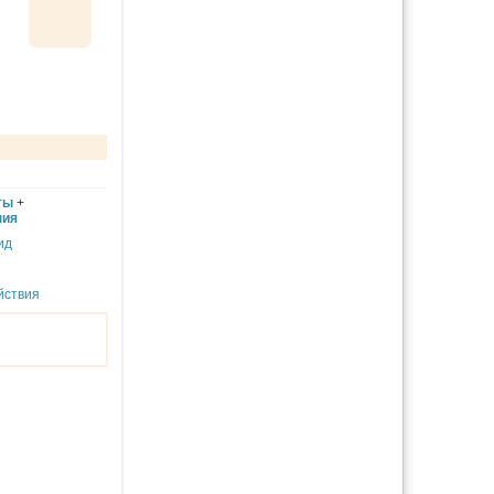
ты
+
ния
ид
йствия