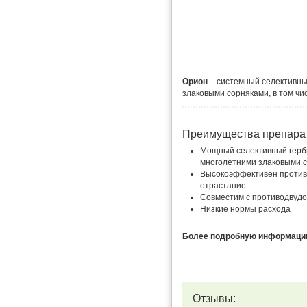
Орион
– системный селективны
злаковыми сорняками, в том чи
Преимущества препара
Мощный селективный герб
многолетними злаковыми 
Высокоэффективен против 
отрастание
Совместим с противодвуд
Низкие нормы расхода
Более подробную информацию 
Отзывы: