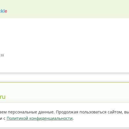
kl
e
:11
истрация пестицидов
Правила сайта
О проекте
аем персональные данные. Продолжая пользоваться сайтом, в
ии с
Политикой конфиденциальности
.
Если не
страницы сайта доступно