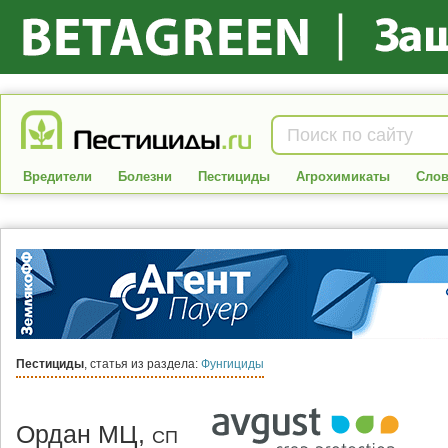
Вредители
Болезни
Пестициды
Агрохимикаты
Слов
Пестициды
, статья из раздела:
Фунгициды
Ордан МЦ,
СП