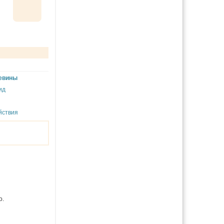
евины
ид
йствия
о.