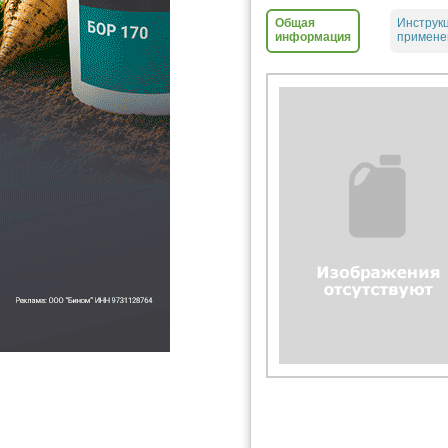
Общая
Инструк
информация
примене