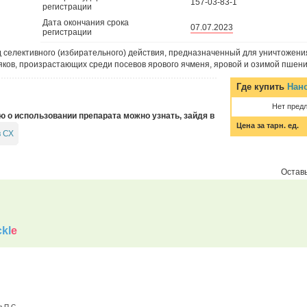
157-03-83-1
регистрации
Дата окончания срока
07.07.2023
регистрации
 селективного (избирательного) действия, предназначенный для уничтожени
яков, произрастающих среди посевов ярового ячменя, яровой и озимой пшен
Где купить
Нан
Нет пред
о использовании препарата можно узнать, зайдя в
Цена за тарн. ед.
в СХ
Оставь
kl
e
в П.С.