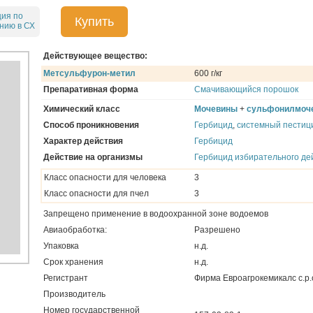
ция по
Купить
нию в СХ
Действующее вещество:
Метсульфурон-метил
600 г/кг
Препаративная форма
Смачивающийся порошок
Химический класс
Мочевины
+
сульфонилмоч
Способ проникновения
Гербицид
,
системный пестиц
Характер действия
Гербицид
Действие на организмы
Гербицид избирательного де
Класс опасности для человека
3
Класс опасности для пчел
3
Запрещено применение в водоохранной зоне водоемов
Авиаобработка:
Разрешено
Упаковка
н.д.
Срок хранения
н.д.
Регистрант
Фирма Евроагрокемикалс с.р.
Производитель
Номер государственной