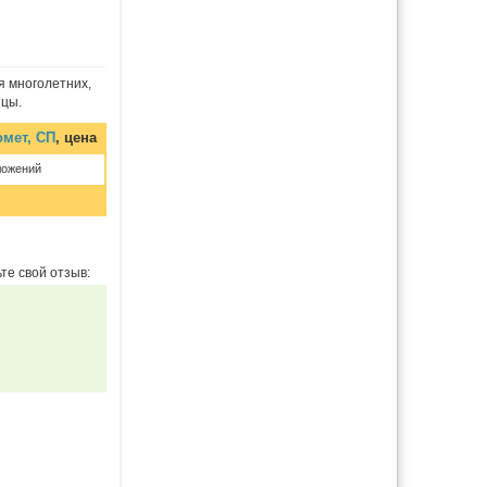
я многолетних,
ицы.
омет, СП
, цена
ложений
те свой отзыв: