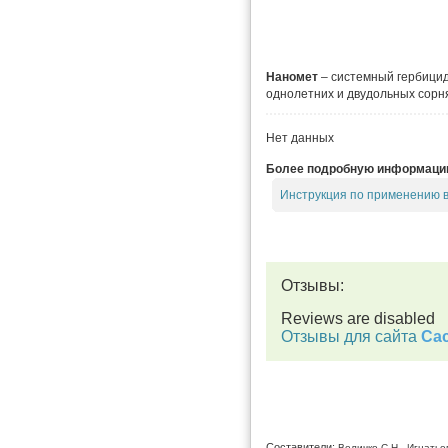
Наномет
– системный гербицид
однолетних и двудольных сорн
Нет данных
Более подробную информацию 
Инструкция по применению 
Отзывы:
Reviews are disabled
Отзывы для сайта
Cac
Составители:
Величко С.Н., Игнатье