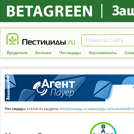
Вредители
Болезни
Пестициды
Агрохимикаты
Слов
Пестициды
, статья из раздела:
Инсектициды и акарициды сельскохозяйс