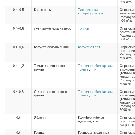
800 л/га
0,4−0,5
Картофель
Тли
,
цикадки
,
Опрыскив
колорадский жук
вегетации
Расход ра
400 л/га
0,4−0,6
Лук (кроме лука на перо)
Трипсы
Опрыскив
вегетации
Расход ра
300 л/га
0,4−0,6
Капуста белокачанная
Капустная тля
Опрыскив
вегетации
Расход ра
400 л/га
0,4−1,2
Томат защищенного
Тепличная белокрылка
,
Опрыскив
грунта
трипсы
,
тли
в концент
(теплична
концентра
Расход ра
3000 л/га.
0,4-0,6
Огурец защищенного
Тепличная белокрылка
,
Опрыскив
грунта
трипсы
,
тли
в концент
(теплична
концентра
Расход ра
3000 л/га.
0,6
Яблоня
Калифорнийская
Опрыскив
щитовка, тли
вегетации
жидкости 
0,6
Груша
Грушевая медяница
Опрыскив