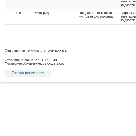
вегетации
жидкости 
0,6
Виноград
Гвоздевая листовертка,
Опрыскив
листовая филлоксера
вегетации
жидкости 
Составители:
Величко С.Н., Игнатьев П.С.
Страница внесена:
27.04.17 20:43
Последнее обновление:
21.04.23 15:02
Список источников